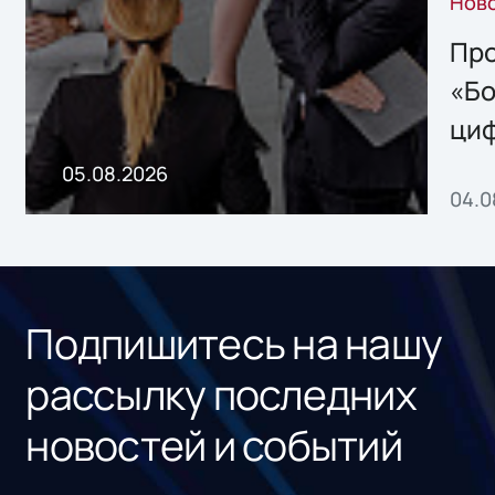
Нов
решением Sharx
Storage 2.x для
Про
хранения данных
«Бо
ци
пр
05.08.2026
04.0
без
ном
«1С
Подпишитесь на нашу
рассылку последних
новостей и событий