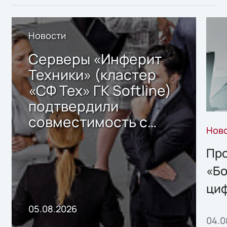
Новости
Серверы «Инферит
Техники» (кластер
«СФ Тех» ГК Softline)
подтвердили
совместимость с
Нов
решением Sharx
Storage 2.x для
Про
хранения данных
«Бо
ци
пр
05.08.2026
04.0
без