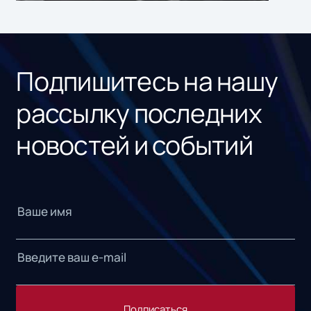
ном
«1С
Подпишитесь на нашу
рассылку последних
новостей и событий
Подписаться