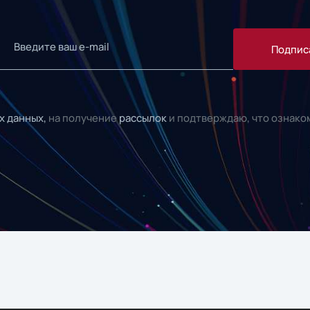
Подпис
х данных,
на получение
рассылок
и подтверждаю, что ознако