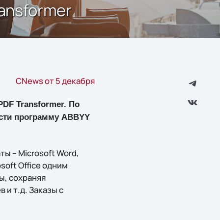
ransformer
CNews от 5 декабря
DF Transformer. По
рести программу ABBYY
ы – Microsoft Word,
soft Office одним
ы, сохраняя
и т.д. Заказы с