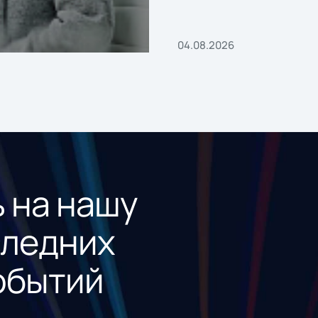
«1С:Проект года»
04.08.2026
 на нашу
следних
обытий