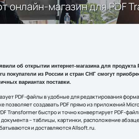
ают онлайн-магазин для PDF T
вили об открытии интернет-магазина для продукта P
ft.ru покупатели из России и стран СНГ смогут приоб
личных вариантах поставки.
азует PDF-файлы в удобные для редактирования формат
кже позволяет создавать PDF прямо из приложений Micro
DF Transformer быстро и точно конвертирует PDF-файл
окумента – таблицы, картинки, расположение абзацев 
рабатываются и доставляются Allsoft.ru.