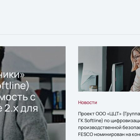
ники»
ftline)
мость с
Новости
 2.x для
Проект ООО «ЦЦТ» (Группа
ГК Softline) по цифровизац
производственной безопа
FESCO номинирован на кон