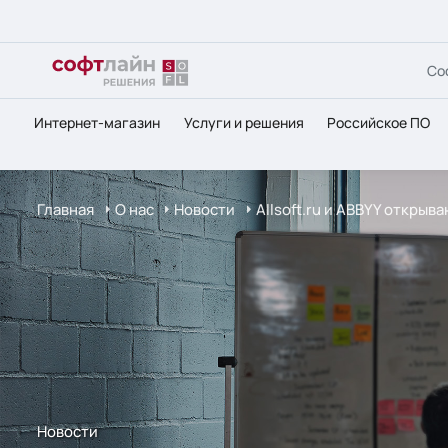
Со
Интернет-магазин
Услуги и решения
Российское ПО
Главная
О нас
Новости
Allsoft.ru и ABBYY открыв
Новости