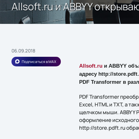
Allsoft.ru и ABBYY открыв
06.09.2018
Подписаться в MAX
Allsoft.ru
и ABBYY объя
адресу http://store.pd
PDF Transformer в раз
PDF Transformer преобр
Excel, HTML и TXT, а та
щелчком мыши. ABBYY P
оформление исходного д
http://store.pdft.ru об