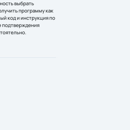
жность выбрать
олучить программу как
ый код и инструкция по
ле подтверждения
стоятельно.