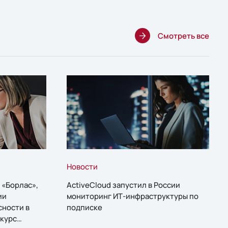
Смотреть все
Новости
 «Борлас»,
ActiveCloud запустил в России
ии
мониторинг ИТ-инфраструктуры по
сности в
подписке
курс