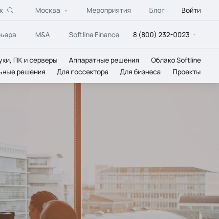
к
Москва
Мероприятия
Блог
Войти
рьера
M&A
Softline Finance
8 (800) 232-0023
уки, ПК и серверы
Аппаратные решения
Облако Softline
ьные решения
Для госсектора
Для бизнеса
Проекты