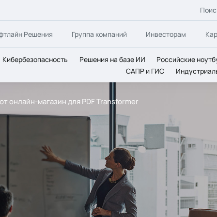
Поис
фтлайн Решения
Группа компаний
Инвесторам
Ка
Кибербезопасность
Решения на базе ИИ
Российские ноутб
САПР и ГИС
Индустриал
ают онлайн-магазин для PDF Transformer