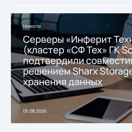
Новости
Серверы «Инферит Тех
(кластер «СФ Тех» ГК So
подтвердили совмести
решением Sharx Storage
хранения данных
05.08.2026