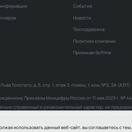
 информации
События
ртнеров
Новости
Техподдержка
Политики компании
Приемная Softline
ва Толстого, д. 5, стр. 1, этаж 3, помещ. 1, ком. №2, 2А (А311)
жденному Приказом Минцифры России от 11 мая 2023 г. № 449: 2
ельно справочный и ознакомительный характер, не предназна
ельности и не ориентирована на потребителей по смыслу Ф
олжая использовать данный веб-сайт, вы соглашаетесь с тем,