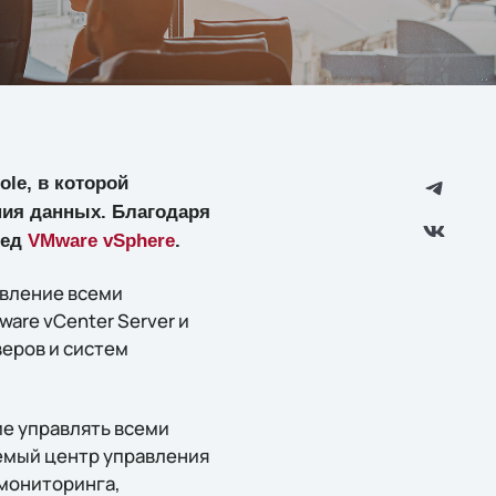
le, в которой
ния данных. Благодаря
ред
VMware vSphere
.
авление всеми
are vCenter Server и
еров и систем
ие управлять всеми
уемый центр управления
мониторинга,