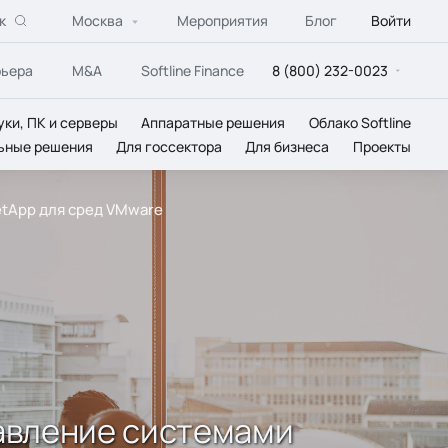
к
Москва
Мероприятия
Блог
Войти
рьера
M&A
Softline Finance
8 (800) 232-0023
уки, ПК и серверы
Аппаратные решения
Облако Softline
ьные решения
Для госсектора
Для бизнеса
Проекты
etApp для сред VMware
равление системами