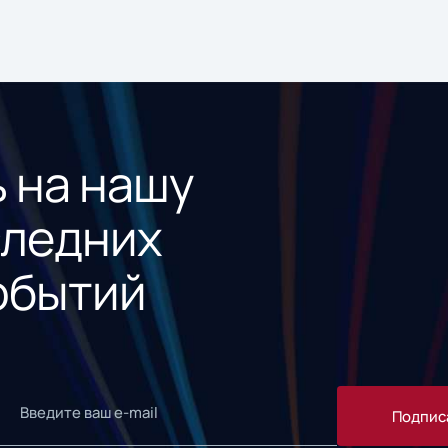
 на нашу
следних
обытий
Подпис