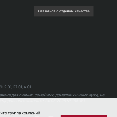
Связаться с отделом качества
.01, 27.01, 4.01
чена для личных, семейных, домашних и иных нужд, не
едерального закона от 24.06.2025 № 168-ФЗ.
 что группа компаний