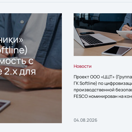
ники»
ftline)
мость с
Новости
 2.x для
Проект ООО «ЦЦТ» (Группа
ГК Softline) по цифровизац
производственной безопа
FESCO номинирован на кон
«1С:Проект года»
04.08.2026