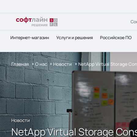
Со
Интернет-магазин
Услуги и решения
Российское ПО
Главная
О нас
Новости
NetApp Virtual Storage C
Новости
NetApp Virtual Storage C