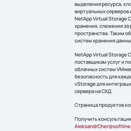
выделения ресурса, кл
виртуальных серверов 
NetApp Virtual Storage
хранения, слежения за
пространства. Таким о
систем хранения данны
NetApp Virtual Storage
поставщикам услуг и п
облачных систем VMware
безопасность для кажд
vStorage для интеграци
сервера на СХД.
Страница продуктов к
Получить конcультацию
AleksandrCher@softline