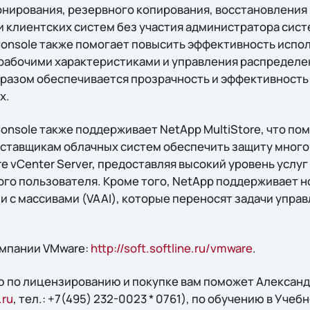
онирования, резервного копирования, восстановления
и клиентских систем без участия администратора сист
 Console также помогает повысить эффективность испо
 рабочими характеристиками и управления распредел
бразом обеспечивается прозрачность и эффективность
х.
 Console также поддерживает NetApp MultiStore, что по
оставщикам облачных систем обеспечить защиту мног
 vCenter Server, предоставляя высокий уровень услуг
ого пользователя. Кроме того, NetApp поддерживает н
и с массивами (VAAI), которые переносят задачи упра
омпании VMware:
http://soft.softline.ru/vmware
.
 по лицензированию и покупке вам поможет Александр
.ru
, тел.: +7(495) 232-0023 * 0761), по обучению в Учебн