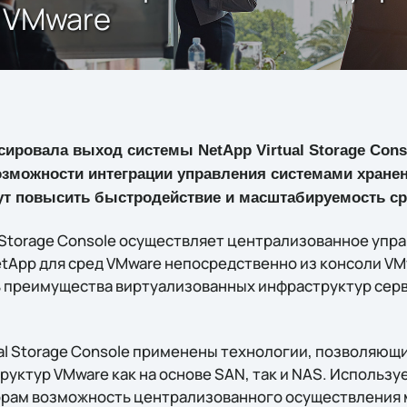
д VMware
ировала выход системы NetApp Virtual Storage Conso
зможности интеграции управления системами хране
ут повысить быстродействие и масштабируемость с
l Storage Console осуществляет централизованное упр
tApp для сред VMware непосредственно из консоли VMw
 преимущества виртуализованных инфраструктур серв
ual Storage Console применены технологии, позволяющ
уктур VMware как на основе SAN, так и NAS. Использ
орам возможность централизованного осуществления 