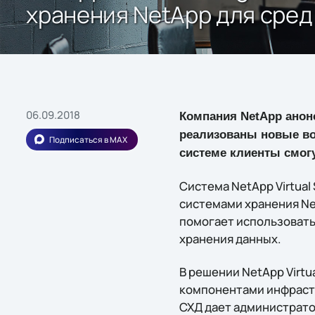
хранения NetApp для сре
06.09.2018
Компания NetApp анонс
реализованы новые во
Подписаться в MAX
системе клиенты смог
Система NetApp Virtua
системами хранения Ne
помогает использовать
хранения данных.
В решении NetApp Virt
компонентами инфрастр
СХД дает администрат