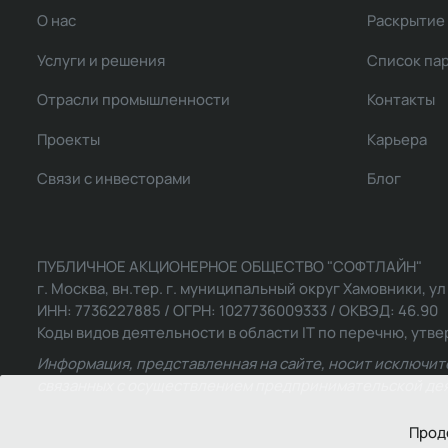
О нас
Раскрытие
Услуги и решения
Список па
Отрасли промышленности
Контакты
Проекты
Карьера
Связи с инвесторами
Блог
ПУБЛИЧНОЕ АКЦИОНЕРНОЕ ОБЩЕСТВО "СОФТЛАЙН"
г. Москва, вн.тер. г. муниципальный округ Хамовники, ул Ль
ИНН: 7736227885 / ОГРН: 1027736009333 / ОКВЭД: 46.90
Коды видов деятельности в области IT по перечню, утвер
Информация, представленная на сайте, носит исключит
связанных с осуществлением предпринимательской деят
Прод