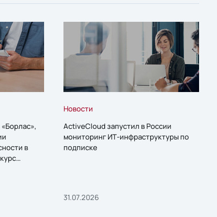
Новости
 «Борлас»,
ActiveCloud запустил в России
ии
мониторинг ИТ-инфраструктуры по
сности в
подписке
курс
31.07.2026