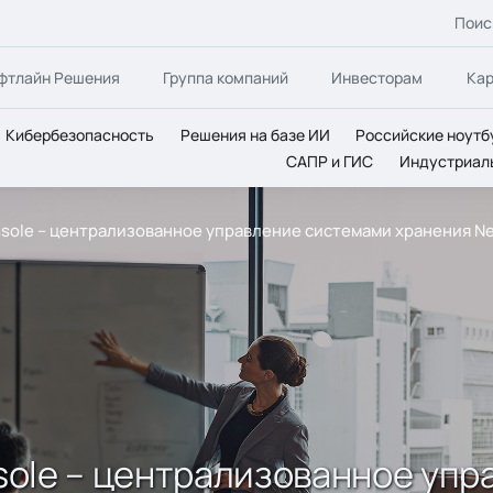
Поис
фтлайн Решения
Группа компаний
Инвесторам
Ка
Кибербезопасность
Решения на базе ИИ
Российские ноутб
САПР и ГИС
Индустриал
onsole – централизованное управление системами хранения N
onsole – централизованное уп