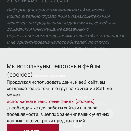
2023 г. № 449: 2.01, 27.01, 4.01
Информация, представленная на сайте, носит
исключительно справочный и ознакомительный
характер, не предназначена для личных, семейных,
домашних и иных нужд, не связанных с
осуществлением предпринимательской деятельности
и не ориентирована на потребителей по смыслу
Федерального закона от 24.06.2025 № 168-ФЗ.
Мы используем текстовые файлы
(cookies)
Связаться с отделом качества
Продолжая использовать данный веб-сайт, вы
соглашаетесь с тем, что группа компаний Softline
может
Условия
© 1993—2026 Softline
использовать текстовые файлы (cookies)
использования
, необходимые для работы сайта и анализа
посещаемости, в целях хранения ваших учетных
Политика
данных, параметров и предпочтений.
конфиденциальности