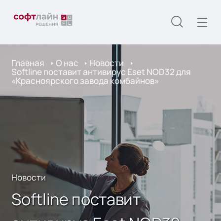
Главная
О нас
Новости
Softline поставит антивирус Eset NOD32 для
«Красноярского завода комбайнов»
Новости
Softline поставит