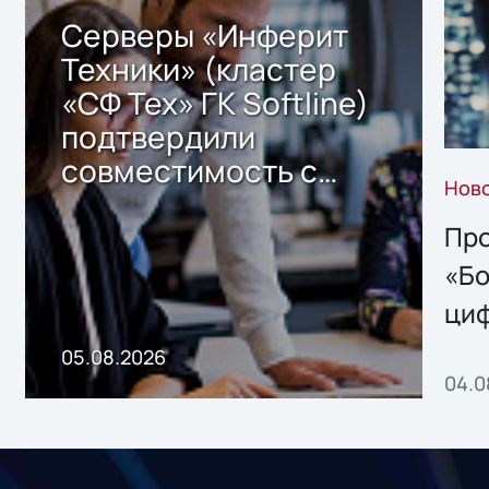
Серверы «Инферит
Техники» (кластер
«СФ Тех» ГК Softline)
подтвердили
совместимость с
Нов
решением Sharx
Storage 2.x для
Про
хранения данных
«Бо
ци
пр
05.08.2026
04.0
без
ном
«1С