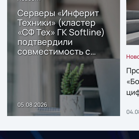
Серверы «Инферит
Техники» (кластер
«СФ Тех» ГК Softline)
подтвердили
совместимость с
Нов
решением Sharx
Storage 2.x для
Про
хранения данных
«Бо
ци
пр
05.08.2026
04.0
без
ном
«1С