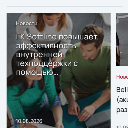
Новости
ГК Softline повышает
эффективность
внутренней
техподдержки с
помощью
Нов
собственного ИИ-
сервиса
Bel
(ак
раз
онл
10.08.2026
10.0