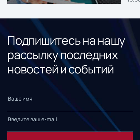
сер
под
рос
Подпишитесь на нашу
рассылку последних
новостей и событий