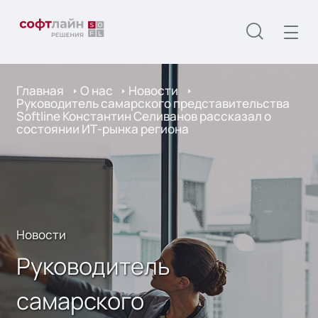
Главная
О нас
Новости
Руководитель самарского представительства
Softline Константин Селиванов рассказал о
состоянии ИТ-рынка региона
Новости
Руководитель
самарского