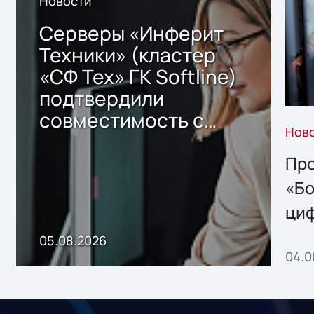
Новости
Серверы «Инферит
Техники» (кластер
«СФ Тех» ГК Softline)
подтвердили
совместимость с
Нов
решением Sharx
Storage 2.x для
Про
хранения данных
«Бо
ци
пр
05.08.2026
04.0
без
ном
«1С