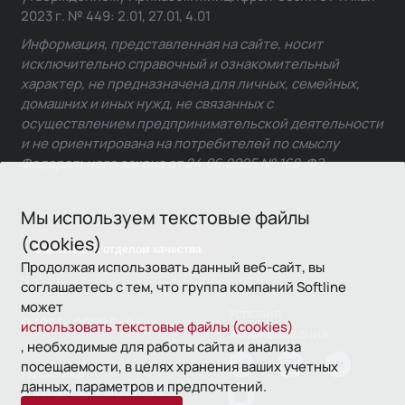
2023 г. № 449: 2.01, 27.01, 4.01
Информация, представленная на сайте, носит
исключительно справочный и ознакомительный
характер, не предназначена для личных, семейных,
домашних и иных нужд, не связанных с
осуществлением предпринимательской деятельности
и не ориентирована на потребителей по смыслу
Федерального закона от 24.06.2025 № 168-ФЗ.
Мы используем текстовые файлы
(cookies)
Связаться с отделом качества
Продолжая использовать данный веб-сайт, вы
соглашаетесь с тем, что группа компаний Softline
может
Условия
© 1993—2026 Softline
использовать текстовые файлы (cookies)
использования
, необходимые для работы сайта и анализа
посещаемости, в целях хранения ваших учетных
Политика
данных, параметров и предпочтений.
конфиденциальности