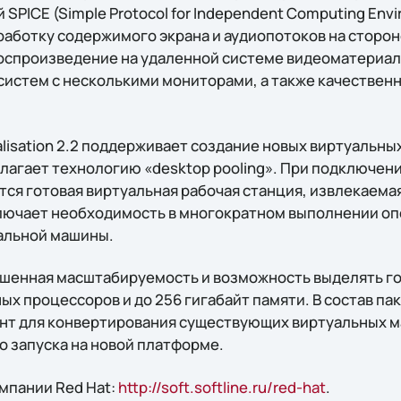
SPICE (Simple Protocol for Independent Computing Env
работку содержимого экрана и аудиопотоков на сторон
оспроизведение на удаленной системе видеоматериал
систем с несколькими мониторами, а также качественн
tualisation 2.2 поддерживает создание новых виртуальны
длагает технологию «desktop pooling». При подключен
тся готовая виртуальная рабочая станция, извлекаем
ключает необходимость в многократном выполнении оп
альной машины.
шенная масштабируемость и возможность выделять г
ых процессоров и до 256 гигабайт памяти. В состав па
т для конвертирования существующих виртуальных ма
 запуска на новой платформе.
мпании Red Hat:
http://soft.softline.ru/red-hat
.