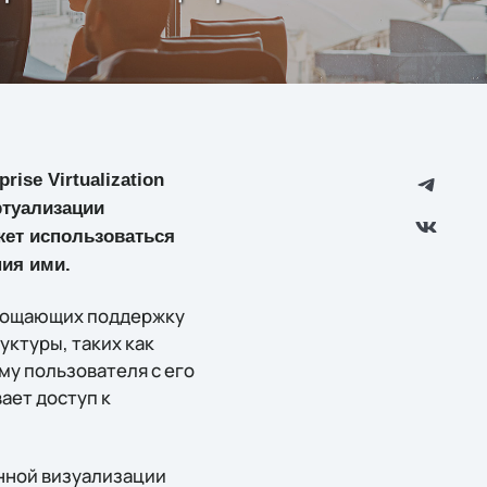
se Virtualization
ртуализации
жет использоваться
ия ими.
упрощающих поддержку
уктуры, таких как
му пользователя с его
ает доступ к
нной визуализации