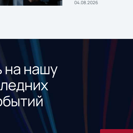
04.08.2026
 на нашу
следних
обытий