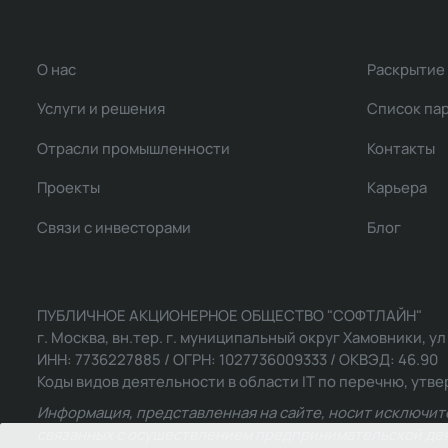
О нас
Раскрытие
Услуги и решения
Список па
Отрасли промышленности
Контакты
Проекты
Карьера
Связи с инвесторами
Блог
ПУБЛИЧНОЕ АКЦИОНЕРНОЕ ОБЩЕСТВО "СОФТЛАЙН"
г. Москва, вн.тер. г. муниципальный округ Хамовники, ул Ль
ИНН: 7736227885 / ОГРН: 1027736009333 / ОКВЭД: 46.90
Коды видов деятельности в области IT по перечню, утвер
Информация, представленная на сайте, носит исключит
связанных с осуществлением предпринимательской деят