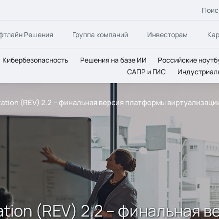
Поис
фтлайн Решения
Группа компаний
Инвесторам
Ка
Кибербезопасность
Решения на базе ИИ
Российские ноутб
САПР и ГИС
Индустриал
lization (REV) 2.2 – финальная версия платформы виртуализаци
ization (REV) 2.2 – финальная