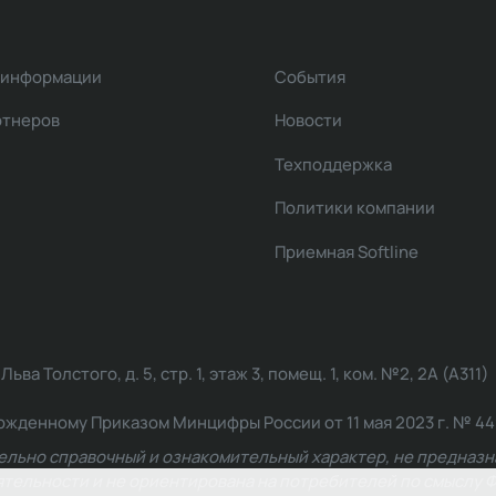
 информации
События
ртнеров
Новости
Техподдержка
Политики компании
Приемная Softline
ва Толстого, д. 5, стр. 1, этаж 3, помещ. 1, ком. №2, 2А (А311)
жденному Приказом Минцифры России от 11 мая 2023 г. № 449: 2
ельно справочный и ознакомительный характер, не предназна
ельности и не ориентирована на потребителей по смыслу Ф