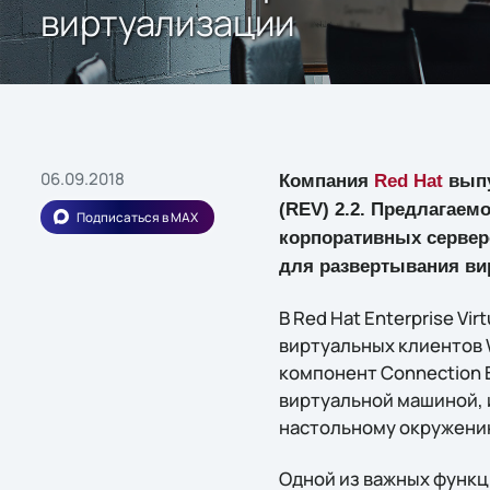
виртуализации
06.09.2018
Компания
Red Hat
выпу
(REV) 2.2. Предлагае
Подписаться в MAX
корпоративных сервер
для развертывания ви
В Red Hat Enterprise V
виртуальных клиентов W
компонент Сonnection 
виртуальной машиной, и
настольному окружени
Одной из важных функц