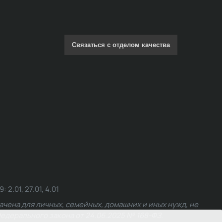
Связаться с отделом качества
.01, 27.01, 4.01
чена для личных, семейных, домашних и иных нужд, не
едерального закона от 24.06.2025 № 168-ФЗ.