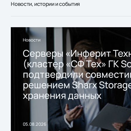
Новости, истории и события
Новости
Серверы «Инферит Тех
(кластер «СФ Тех» ГК So
подтвердили совмести
решением Sharx Storage
хранения данных
05.08.2026