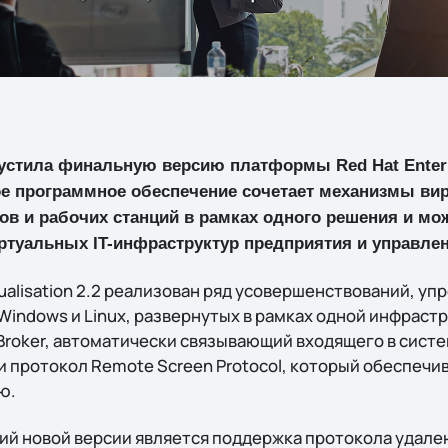
стила финальную версию платформы Red Hat Enterpri
мое программное обеспечение сочетает механизмы ви
ов и рабочих станций в рамках одного решения и мо
ртуальных IT-инфраструктур предприятия и управлен
irtualisation 2.2 реализован ряд усовершенствований, 
indows и Linux, развернутых в рамках одной инфрастр
Broker, автоматически связывающий входящего в систе
 протокол Remote Screen Protocol, который обеспечив
ю.
ий новой версии является поддержка протокола удале