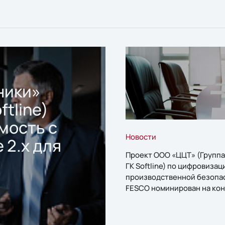
ники»
ftline)
мость с
Новости
 2.x для
Проект ООО «ЦЦТ» (Группа
ГК Softline) по цифровизац
производственной безопа
FESCO номинирован на кон
«1С:Проект года»