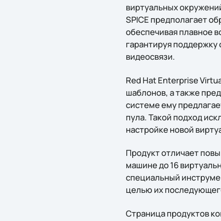
виртуальных окружений 
SPICE предполагает об
обеспечивая плавное в
гарантируя поддержку 
видеосвязи.
Red Hat Enterprise Vir
шаблонов, а также пре
системе ему предлагае
пула. Такой подход ис
настройке новой вирту
Продукт отличает повы
машине до 16 виртуальн
специальный инструмен
целью их последующего
Страница продуктов ко