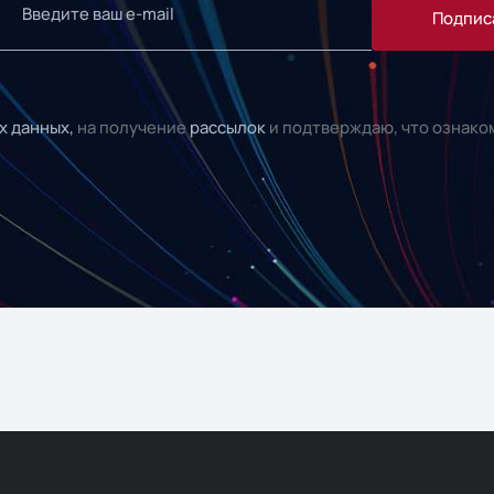
Подпис
х данных,
на получение
рассылок
и подтверждаю, что ознако