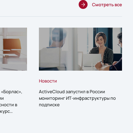
Смотреть все
Новости
 «Борлас»,
ActiveCloud запустил в России
ии
мониторинг ИТ-инфраструктуры по
сности в
подписке
курс