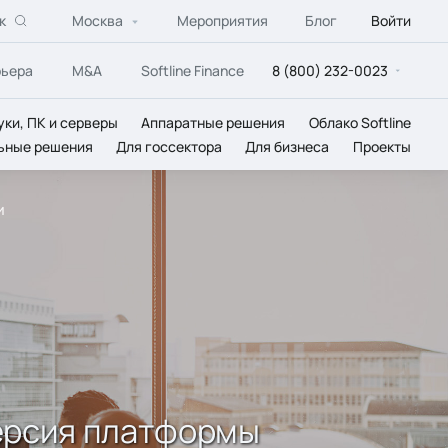
к
Москва
Мероприятия
Блог
Войти
рьера
M&A
Softline Finance
8 (800) 232-0023
уки, ПК и серверы
Аппаратные решения
Облако Softline
ьные решения
Для госсектора
Для бизнеса
Проекты
и
 версия платформы