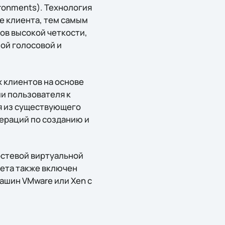
ironments). Технология
е клиента, тем самым
ов высокой четкости,
ой голосовой и
х клиентов на основе
ии пользователя к
ая из существующего
ераций по созданию и
остевой виртуальной
кета также включен
шин VMware или Xen с