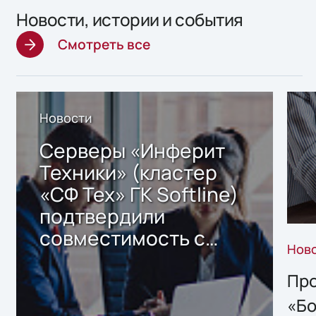
Новости, истории и события
Смотреть все
Новости
Серверы «Инферит
Техники» (кластер
«СФ Тех» ГК Softline)
подтвердили
совместимость с
Нов
решением Sharx
Storage 2.x для
Про
хранения данных
«Бо