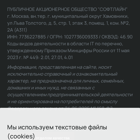
ПУБЛИЧНОЕ АКЦИОНЕРНОЕ ОБЩЕСТВО "СОФТЛАЙН"
г. Москва, вн.тер. г. муниципальный округ Хамовники,
ул Льва Толстого, д. 5, стр. 1, этаж 3, помещ. 1, ком. №2,
2А (А311)
ИНН: 7736227885 / ОГРН: 1027736009333 / ОКВЭД: 46.90
Коды видов деятельности в области IT по перечню,
утвержденному Приказом Минцифры России от 11 мая
2023 г. № 449: 2.01, 27.01, 4.01
Информация, представленная на сайте, носит
исключительно справочный и ознакомительный
характер, не предназначена для личных, семейных,
домашних и иных нужд, не связанных с
осуществлением предпринимательской деятельности
и не ориентирована на потребителей по смыслу
Федерального закона от 24.06.2025 № 168-ФЗ.
Мы используем текстовые файлы
(cookies)
Связаться с отделом качества