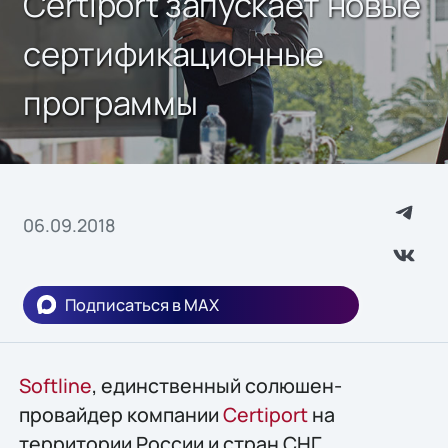
Certiport запускает новые
сертификационные
программы
06.09.2018
Подписаться в MAX
Softline
, единственный солюшен-
провайдер компании
Certiport
на
территории России и стран СНГ,