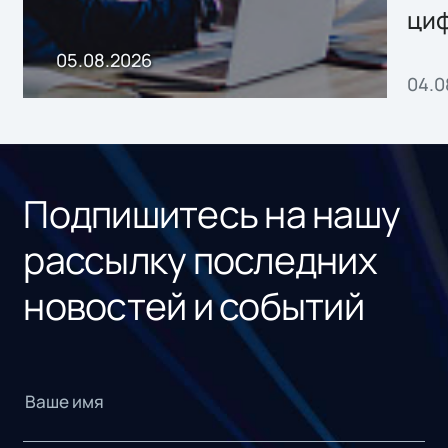
ци
пр
05.08.2026
04.0
без
ном
«1С
Подпишитесь на нашу
рассылку последних
новостей и событий