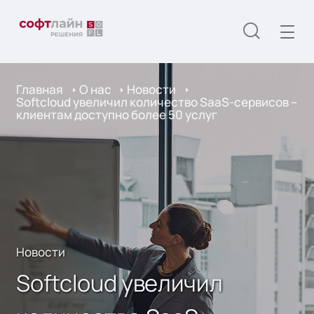
Главная
О нас
Новости
Softcloud увеличил количество SaaS-сервисов –
клиентам доступно более 50 услуг
Новости
Softcloud увеличил