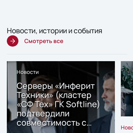
Новости, истории и события
Смотреть все
Новости
Серверы «Инферит
Техники» (кластер
«СФ Тех» ГК Softline)
подтвердили
совместимость с
Нов
решением Sharx