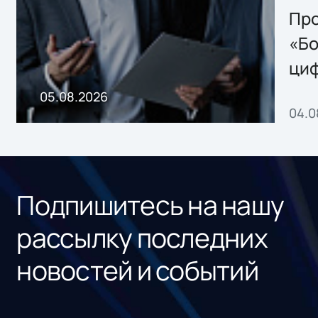
Storage 2.x для
Про
хранения данных
«Бо
ци
пр
05.08.2026
04.0
без
ном
«1С
Подпишитесь на нашу
рассылку последних
новостей и событий