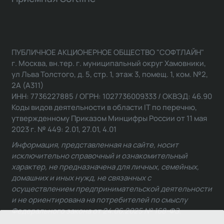
ПУБЛИЧНОЕ АКЦИОНЕРНОЕ ОБЩЕСТВО "СОФТЛАЙН"
г. Москва, вн.тер. г. муниципальный округ Хамовники,
ул Льва Толстого, д. 5, стр. 1, этаж 3, помещ. 1, ком. №2,
2А (А311)
ИНН: 7736227885 / ОГРН: 1027736009333 / ОКВЭД: 46.90
Коды видов деятельности в области IT по перечню,
утвержденному Приказом Минцифры России от 11 мая
2023 г. № 449: 2.01, 27.01, 4.01
Информация, представленная на сайте, носит
исключительно справочный и ознакомительный
характер, не предназначена для личных, семейных,
домашних и иных нужд, не связанных с
осуществлением предпринимательской деятельности
и не ориентирована на потребителей по смыслу
Федерального закона от 24.06.2025 № 168-ФЗ.