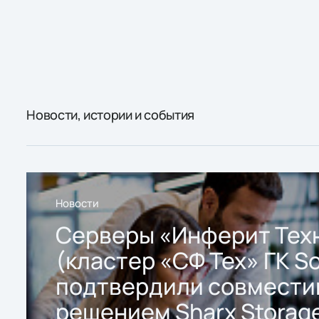
Новости, истории и события
Новости
Серверы «Инферит Тех
(кластер «СФ Тех» ГК So
подтвердили совмести
решением Sharx Storage