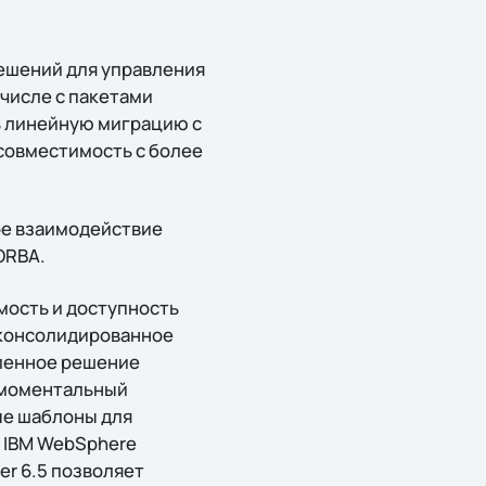
решений для управления
 числе с пакетами
ить линейную миграцию с
совместимость с более
ое взаимодействие
ORBA.
мость и доступность
 консолидированное
вленное решение
т моментальный
ые шаблоны для
и IBM WebSphere
er 6.5 позволяет