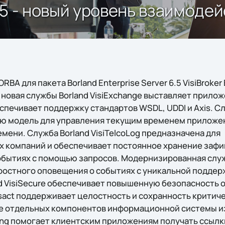
 6.5 - новый уровень взаимод
BA для пакета Borland Enterprise Server 6.5 VisiBroker E
 новая службы Borland VisiExchange выставляет прило
спечивает поддержку стандартов WSDL, UDDI и Axis. Сл
ю модель для управления текущим временем приложе
мени. Служба Borland VisiTelcoLog предназначена для
 компаний и обеспечивает постоянное хранение зафи
бытиях с помощью запросов. Модернизированная служба
ростного оповещения о событиях с уникальной подде
nd VisiSecure обеспечивает повышенную безопасность 
nsact поддерживает целостность и сохранность критич
е отдельных компонентов информационной системы из
ming помогает клиентским приложениям получать ссылк