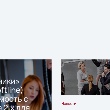
ники»
ftline)
мость с
Новости
 2.x для