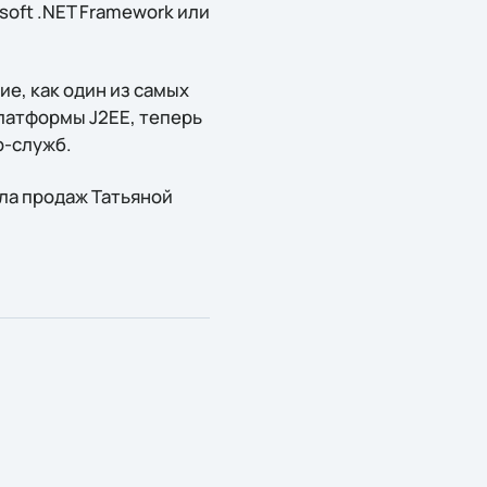
oft .NET Framework или
ние, как один из самых
латформы J2EE, теперь
b-служб.
ла продаж Татьяной