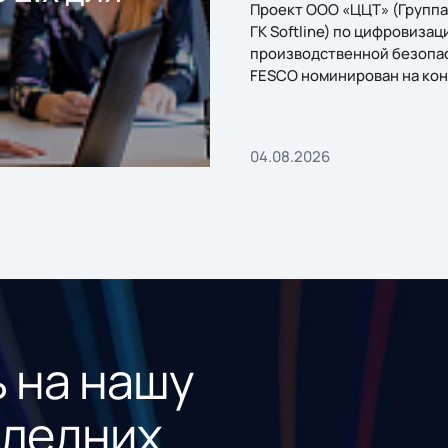
Проект ООО «ЦЦТ» (Группа
ГК Softline) по цифровизац
производственной безопа
FESCO номинирован на кон
«1С:Проект года»
04.08.2026
 на нашу
следних