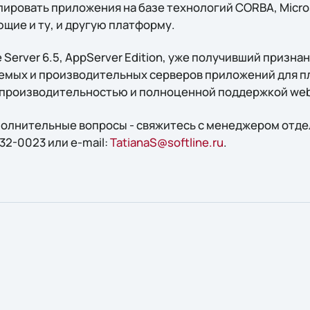
ировать приложения на базе технологий CORBA, Micros
щие и ту, и другую платформу.
e Server 6.5, AppServer Edition, уже получивший призна
мых и производительных серверов приложений для п
 производительностью и полноценной поддержкой we
ополнительные вопросы - свяжитесь с менеджером отде
32-0023 или e-mail:
TatianaS@softline.ru
.