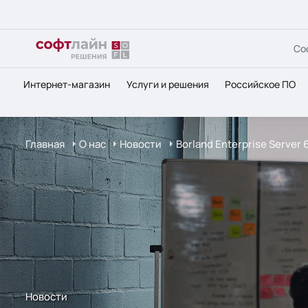
Со
Интернет-магазин
Услуги и решения
Российское ПО
Главная
О нас
Новости
Borland Enterprise Server
Новости