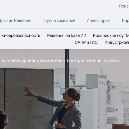
Поис
фтлайн Решения
Группа компаний
Инвесторам
Ка
Кибербезопасность
Решения на базе ИИ
Российские ноутб
САПР и ГИС
Индустриал
 6.5 - новый уровень взаимодействия приложений и служб