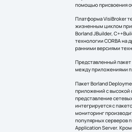
помощью присвоения о
Платформа VisiBroker 
жизненным циклом прило
Borland JBuilder, C++Bu
технологии CORBA на д
ранними версиями техно
Представленный пакет 
между приложениями пл
Пакет Borland Deploym
приложений с высокой
представление сетевых
интегрируется с пакето
мониторинг производит
популярных серверов пр
Application Server. Кр