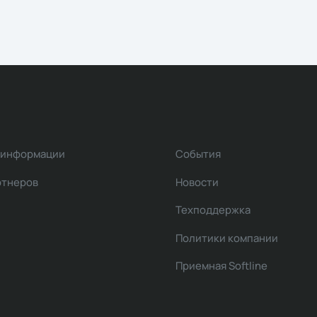
 информации
События
ртнеров
Новости
Техподдержка
Политики компании
Приемная Softline