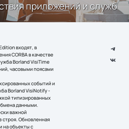
ействия приложений и служб
dition входят, в
жения CORBA в качестве
ужба Borland VisiTime
ний, часовыми поясами
ксированных событий и
 Borland VisiNotify -
ржкой типизированных
обмена данными.
ески важной
 строя. Обновленная
и на объекты с