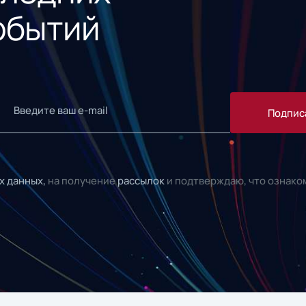
обытий
Подпис
х данных,
на получение
рассылок
и подтверждаю, что ознако