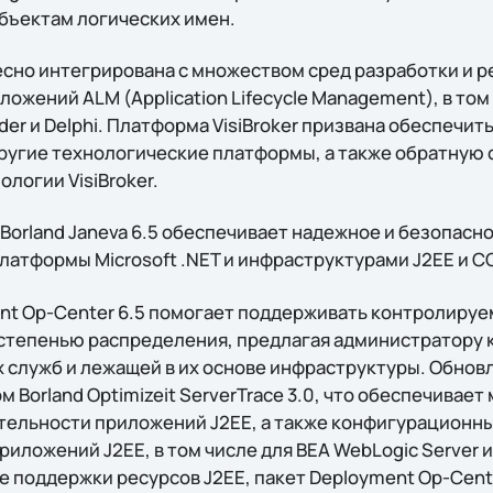
бъектам логических имен.
тесно интегрирована с множеством сред разработки и 
жений ALM (Application Lifecycle Management), в том
ilder и Delphi. Платформа VisiBroker призвана обеспеч
ругие технологические платформы, а также обратную 
логии VisiBroker.
Borland Janeva 6.5 обеспечивает надежное и безопасн
атформы Microsoft .NET и инфраструктурами J2EE и C
ent Op-Center 6.5 помогает поддерживать контролируе
 степенью распределения, предлагая администратору
 служб и лежащей в их основе инфраструктуры. Обно
м Borland Optimizeit ServerTrace 3.0, что обеспечивае
ельности приложений J2EE, а также конфигурационн
иложений J2EE, в том числе для BEA WebLogic Server 
оме поддержки ресурсов J2EE, пакет Deployment Op-Cent