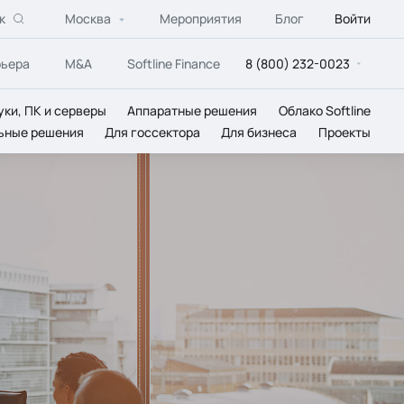
к
Москва
Мероприятия
Блог
Войти
рьера
M&A
Softline Finance
8 (800) 232-0023
уки, ПК и серверы
Аппаратные решения
Облако Softline
ьные решения
Для госсектора
Для бизнеса
Проекты