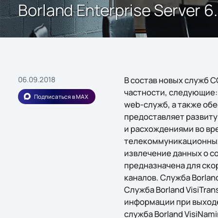
Borland Enterprise Server
06.09.2018
В состав новых служб COR
частности, следующие:
Подписаться в MAX
web-служб, а также обе
предоставляет развиту
и расхождениями во вре
телекоммуникационных
извлечение данных о со
предназначена для ско
каналов. Служба Borla
Служба Borland VisiTra
информации при выход
служба Borland VisiNa