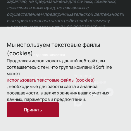
характер, не предназначена для личных, семейных,
домашних и иных нужд, не связанных с
осуществлением предпринимательской деятельности
и не ориентирована на потребителей по смыслу
Федерального закона от 24.06.2025 № 168-ФЗ.
Мы используем текстовые файлы
(cookies)
Связаться с отделом качества
Продолжая использовать данный веб-сайт, вы
соглашаетесь с тем, что группа компаний Softline
может
Условия
© 1993—2026 Softline
использовать текстовые файлы (cookies)
использования
, необходимые для работы сайта и анализа
посещаемости, в целях хранения ваших учетных
Политика
данных, параметров и предпочтений.
конфиденциальности
Принять
16+