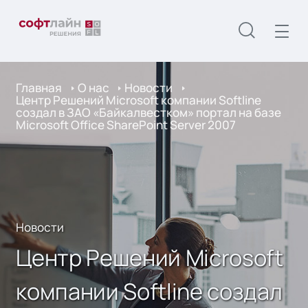
Главная
О нас
Новости
Центр Решений Microsoft компании Softline
создал в ЗАО «Байкалвестком» портал на базе
Microsoft Office SharePoint Server 2007
Новости
Центр Решений Microsoft
компании Softline создал