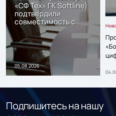
«СФ Тех» ГК Softline)
подтвердили
совместимость с
Нов
решением Sharx
Storage 2.x для
Про
хранения данных
«Бо
ци
пр
05.08.2026
04.0
без
ном
«1С
Подпишитесь на нашу