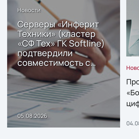
Новости
Серверы «Инферит
Техники» (кластер
«СФ Тех» ГК Softline)
подтвердили
совместимость с
Нов
решением Sharx
Storage 2.x для
Про
хранения данных
«Бо
ци
пр
05.08.2026
04.0
без
ном