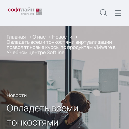
Главная
О нас
Новости
Овладеть всеми тонкостями виртуализации
позволят новые курсы по продуктам VMware в
Учебном центре Softline
Новости
Овладеть всеми
тонкостями