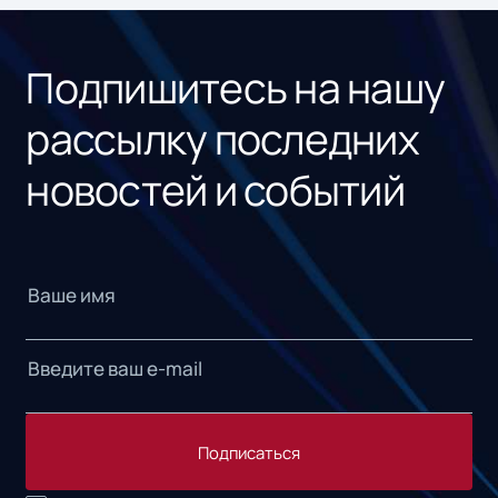
«1С
Подпишитесь на нашу
рассылку последних
новостей и событий
Подписаться