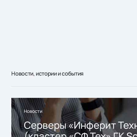
Новости, истории и события
Новости
Серверы «Инферит Тех
(кластер «СФ Тех» ГК So