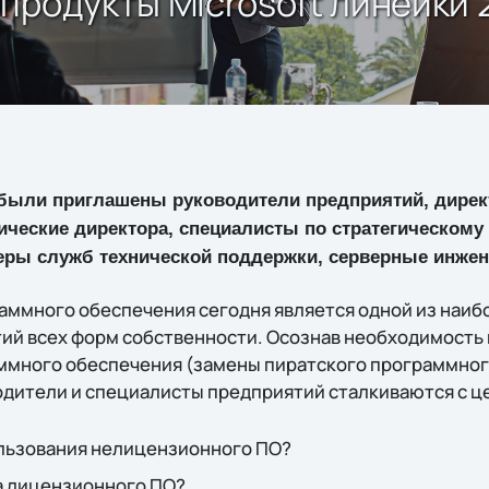
родукты Microsoft линейки 2
 были приглашены руководители предприятий, дирек
нические директора, специалисты по стратегическом
еры служб технической поддержки, серверные инже
ммного обеспечения сегодня является одной из наиб
ий всех форм собственности. Осознав необходимость
ммного обеспечения (замены пиратского программног
дители и специалисты предприятий сталкиваются с ц
ользования нелицензионного ПО?
а лицензионного ПО?