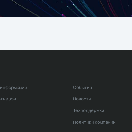
 информации
События
ртнеров
Новости
Техподдержка
Политики компании