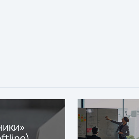
ники»
ftline)