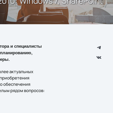
010: Windows 7, SharePoint
тора и специалисты
у планированию,
неры.
олее актуальных
 приобретения
о обеспечения
елым рядом вопросов: