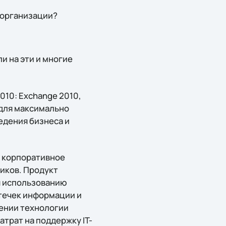
 организации?
и на эти и многие
010: Exchange 2010,
 для максимально
едения бизнеса и
е корпоративное
иков. Продукт
я использованию
течек информации и
ении технологии
трат на поддержку IT-