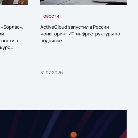
Новости
 «Борлас»,
ActiveCloud запустил в России
ии
мониторинг ИТ-инфраструктуры по
сности в
подписке
курс
31.07.2026