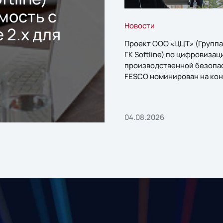
мость с
Новости
 2.x для
Проект ООО «ЦЦТ» (Группа
ГК Softline) по цифровизац
производственной безопа
FESCO номинирован на кон
«1С:Проект года»
04.08.2026