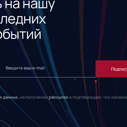
 на нашу
следних
обытий
Подпис
х данных,
на получение
рассылок
и подтверждаю, что ознако