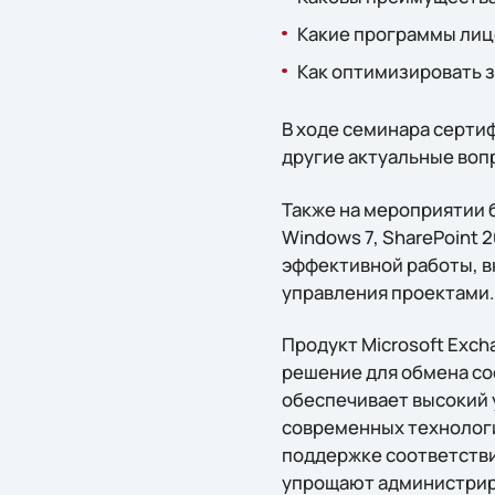
Какие программы лиц
Как оптимизировать 
В ходе семинара сертиф
другие актуальные воп
Также на мероприятии 
Windows 7, SharePoint
эффективной работы, в
управления проектами.
Продукт Microsoft Exc
решение для обмена со
обеспечивает высокий 
современных технологи
поддержке соответстви
упрощают администриро