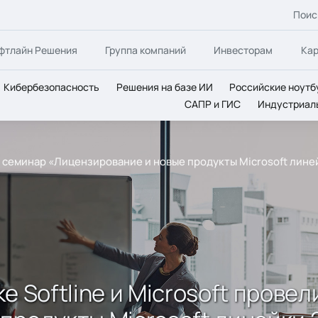
Поис
фтлайн Решения
Группа компаний
Инвесторам
Ка
Кибербезопасность
Решения на базе ИИ
Российские ноутб
САПР и ГИС
Индустриал
ли семинар «Лицензирование и новые продукты Microsoft линей
е Softline и Microsoft прове