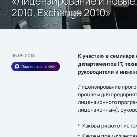
«Лицензирование и новые п
2010, Exchange 2010»
06.09.2018
К участию в семинаре
департаментов IT, тех
Подписаться в MAX
руководители и инжен
Лицензирование програ
проблем для предприят
лицензионного програ
лицензионным), руково
Каковы риски от исп
Каковы преимуществ