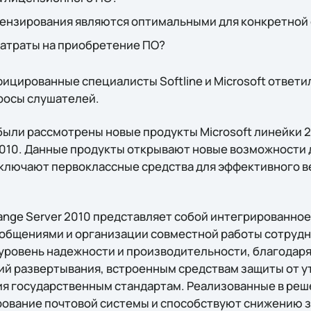
ензирования являются оптимальными для конкретной
затраты на приобретение ПО?
ицированные специалисты Softline и Microsoft ответил
росы слушателей.
были рассмотрены новые продукты Microsoft линейки 2
 2010. Данные продукты открывают новые возможности
ключают первоклассные средства для эффективного в
hange Server 2010 представляет собой интегрированно
общениями и организации совместной работы сотрудн
уровень надежности и производительности, благодар
й развертывания, встроенным средствам защиты от у
я государственным стандартам. Реализованные в реш
вание почтовой системы и способствуют снижению за