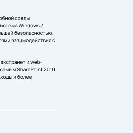
добной среды
Система Windows 7
ольшей безопасностью,
ями взаимодействия с
экстранет и web-
 самым SharePoint 2010
сходы и более