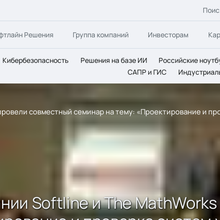
Поис
фтлайн Решения
Группа компаний
Инвесторам
Ка
Кибербезопасность
Решения на базе ИИ
Российские ноутб
САПР и ГИС
Индустриал
s провели совместный семинар на тему: «Проектирование и п
ании Softline и The MathWork