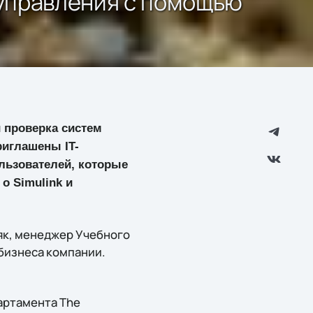
 управления с помощью
и проверка систем
риглашены IT-
льзователей, которые
о Simulink и
ряк, менеджер Учебного
 бизнеса компании.
артамента The