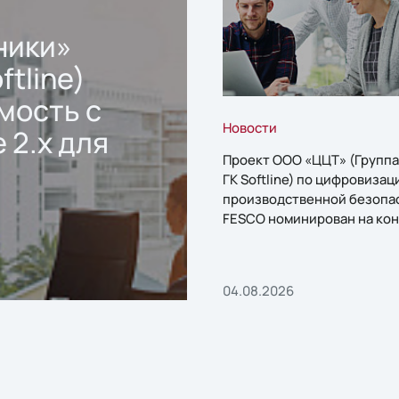
ники»
ftline)
мость с
Новости
 2.x для
Проект ООО «ЦЦТ» (Группа
ГК Softline) по цифровизац
производственной безопа
FESCO номинирован на кон
«1С:Проект года»
04.08.2026