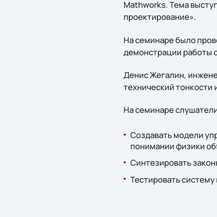
Mathworks. Тема высту
проектирование».
На семинаре было пров
демонстрации работы с
Денис Жегалин, инжене
технический тонкости 
На семинаре слушатели
Создавать модели упр
понимании физики об
Синтезировать закон
Тестировать систему