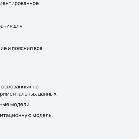
ориентированное
ания для
ие и пояснил все
 основанных на
ериментальных данных.
ные модели.
митационную модель.