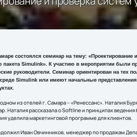
ирование и проверка систем
Самаре состоялся семинар на тему: «Проектирование 
пакета Simulink». К участию в мероприятии были п
ские руководители. Семинар ориентирован на тех по
 среде Simulink или имеют начальные представления 
ктах.
одном из отелей г. Самара – «Ренессанс». Наталия Бу
р. Наталия рассказала о Softline и принципах ведения
ия уделила маркетинговой программе для клиентов.
одолжил Иван Овчинников, менеджер по продажам Деп