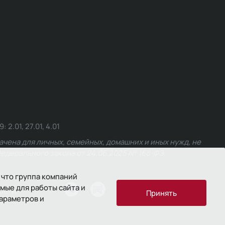
.01, 27.01, 4.01
чена для личных, семейных, домашних и иных нужд, не
едерального закона от 24.06.2025 № 168-ФЗ.
 что группа компаний
мые для работы сайта и
ости
Принять
параметров и