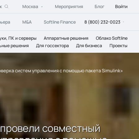
к
Москва
Мероприятия
Блог
Войти
рьера
M&A
Softline Finance
8 (800) 232-0023
уки, ПК и серверы
Аппаратные решения
Облако Softline
ьные решения
Для госсектора
Для бизнеса
Проекты
роверка систем управления с помощью пакета Simulink»
s провели совместный