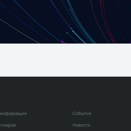
 информации
События
ртнеров
Новости