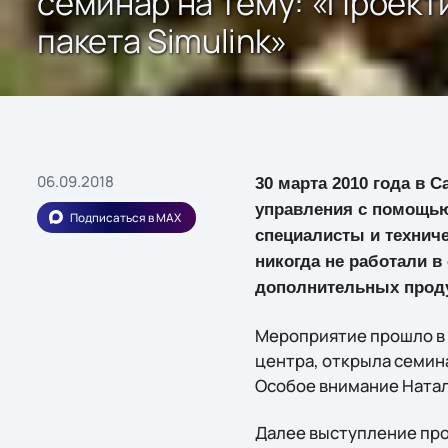
семинар на тему: «Проект
пакета Simulink»
06.09.2018
30 марта 2010 года в 
управления с помощью 
Подписаться в MAX
специалисты и техниче
никогда не работали в
дополнительных проду
Мероприятие прошло в 
центра, открыла семина
Особое внимание Натал
Далее выступление пр