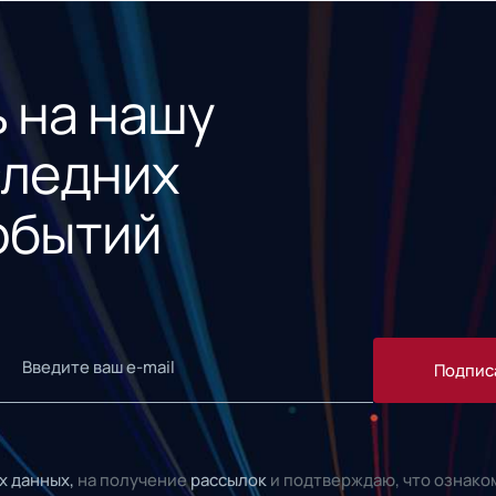
 на нашу
следних
обытий
Подпис
х данных,
на получение
рассылок
и подтверждаю, что ознако