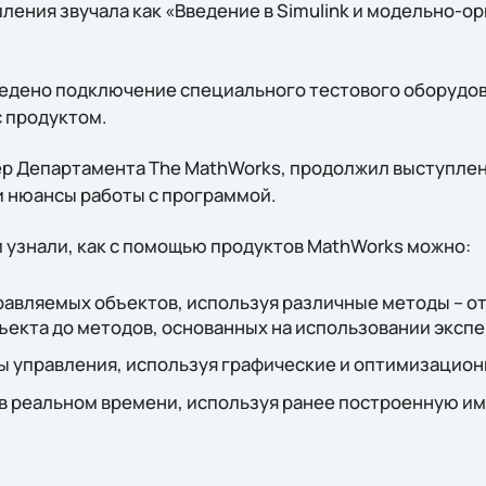
пления звучала как «Введение в Simulink и модельно-
едено подключение специального тестового оборудов
 продуктом.
р Департамента The MathWorks, продолжил выступлен
и нюансы работы с программой.
 узнали, как с помощью продуктов MathWorks можно:
авляемых объектов, используя различные методы – от
ъекта до методов, основанных на использовании эксп
ы управления, используя графические и оптимизацион
 в реальном времени, используя ранее построенную и