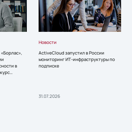
Новости
 «Борлас»,
ActiveCloud запустил в России
ии
мониторинг ИТ-инфраструктуры по
сности в
подписке
курс
31.07.2026