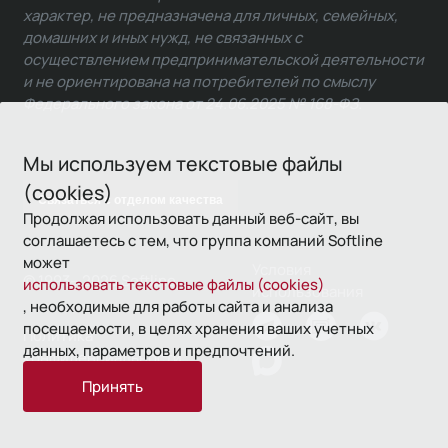
характер, не предназначена для личных, семейных,
домашних и иных нужд, не связанных с
осуществлением предпринимательской деятельности
и не ориентирована на потребителей по смыслу
Федерального закона от 24.06.2025 № 168-ФЗ.
Мы используем текстовые файлы
(cookies)
Связаться с отделом качества
Продолжая использовать данный веб-сайт, вы
соглашаетесь с тем, что группа компаний Softline
может
Условия
© 1993—2026 Softline
использовать текстовые файлы (cookies)
использования
, необходимые для работы сайта и анализа
посещаемости, в целях хранения ваших учетных
Политика
данных, параметров и предпочтений.
конфиденциальности
Принять
16+