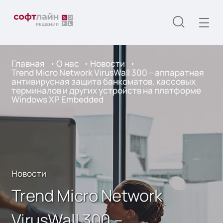
Главная
О нас
Новости
Trend Micro Network VirusWall 300 – аппаратная
антивирусная защита банкоматов, кассовых
терминалов и других устройств на платформе
Windows XP Embedded
Новости
Trend Micro Network
VirusWall 300 –