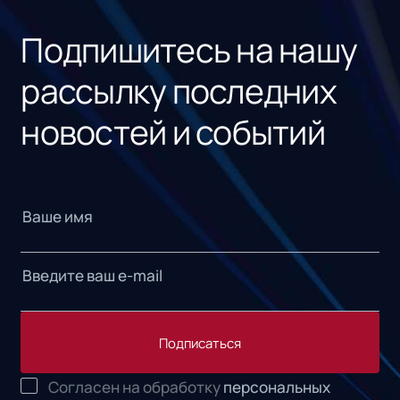
«1С
Подпишитесь на нашу
рассылку последних
новостей и событий
Подписаться
Согласен на обработку
персональных