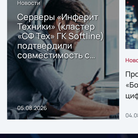
Новости
Серверы «Инферит
Техники» (кластер
«СФ Тех» ГК Softline)
подтвердили
совместимость с
Нов
решением Sharx
Storage 2.x для
Про
хранения данных
«Бо
ци
пр
05.08.2026
04.0
без
ном