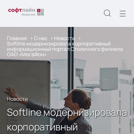
Главная
О нас
Новости
Softline модернизировала корпоративный
информационный портал Столичного филиала
ОАО «МегаФон»
Новости
Softline модернизировала
корпоративный