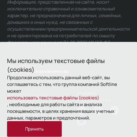
Информация, представленная на сайте, носит
исключительно справочный и ознакомительный
характер, не предназначена для личных, семейных,
домашних и иных нужд, не связанных с
осуществлением предпринимательской деятельности
и не ориентирована на потребителей по смыслу
Федерального закона от 24.06.2025 № 168-ФЗ.
Мы используем текстовые файлы
(cookies)
Связаться с отделом качества
Продолжая использовать данный веб-сайт, вы
соглашаетесь с тем, что группа компаний Softline
может
Условия
© 1993—2026 Softline
использовать текстовые файлы (cookies)
использования
, необходимые для работы сайта и анализа
посещаемости, в целях хранения ваших учетных
Политика
данных, параметров и предпочтений.
конфиденциальности
Принять
16+