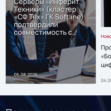
Серверы «Инферит
Техники» (кластер
«СФ Тех» ГК Softline)
подтвердили
совместимость с
Нов
решением Sharx
Storage 2.x для
Про
хранения данных
«Бо
ци
пр
05.08.2026
04.0
без
ном
«1С