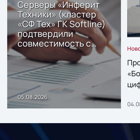
Серверы «Инферит
Техники» (кластер
«СФ Тех» ГК Softline)
подтвердили
совместимость с
Нов
решением Sharx
Storage 2.x для
Про
хранения данных
«Бо
ци
пр
05.08.2026
04.0
без
ном
«1С