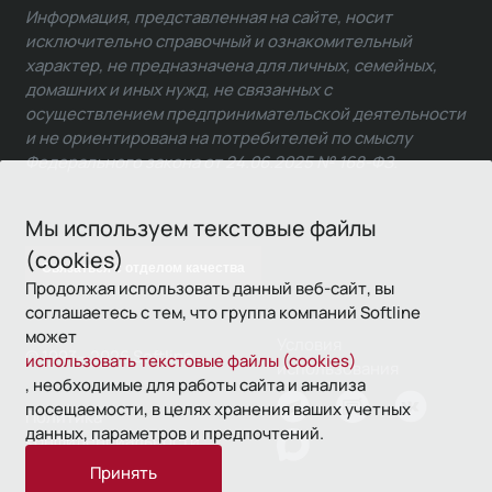
Информация, представленная на сайте, носит
исключительно справочный и ознакомительный
характер, не предназначена для личных, семейных,
домашних и иных нужд, не связанных с
осуществлением предпринимательской деятельности
и не ориентирована на потребителей по смыслу
Федерального закона от 24.06.2025 № 168-ФЗ.
Мы используем текстовые файлы
(cookies)
Связаться с отделом качества
Продолжая использовать данный веб-сайт, вы
соглашаетесь с тем, что группа компаний Softline
может
Условия
© 1993—2026 Softline
использовать текстовые файлы (cookies)
использования
, необходимые для работы сайта и анализа
посещаемости, в целях хранения ваших учетных
Политика
данных, параметров и предпочтений.
конфиденциальности
Принять
16+