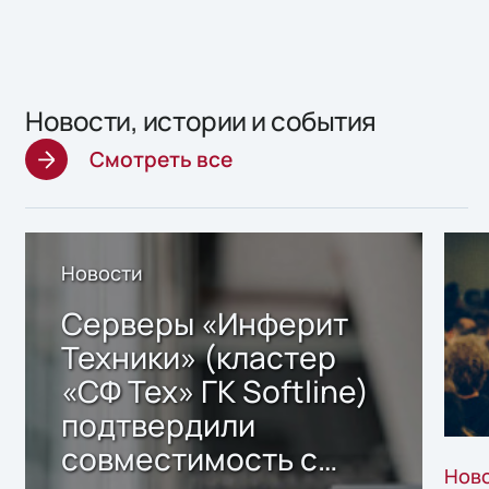
Новости, истории и события
Смотреть все
Новости
Серверы «Инферит
Техники» (кластер
«СФ Тех» ГК Softline)
подтвердили
совместимость с
Нов