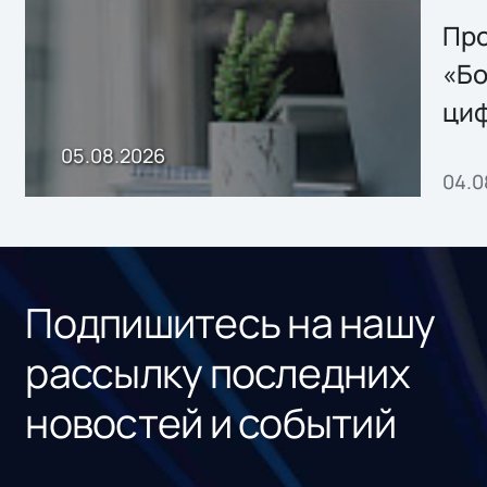
решением Sharx
Storage 2.x для
Про
хранения данных
«Бо
ци
пр
05.08.2026
04.0
без
ном
«1С
Подпишитесь на нашу
рассылку последних
новостей и событий