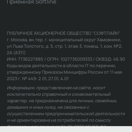
Приемная Softline
ПУБЛИЧНОЕ АКЦИОНЕРНОЕ ОБЩЕСТВО "СОФТЛАЙН"
г. Москва, вн.тер. г. муниципальный округ Хамовники,
ул Льва Толстого, д. 5, стр. 1, этаж 3, помещ. 1, ком. №2,
2А (А311)
ИНН: 7736227885 / ОГРН: 1027736009333 / ОКВЭД: 46.90
Коды видов деятельности в области IT по перечню,
утвержденному Приказом Минцифры России от 11 мая
2023 г. № 449: 2.01, 27.01, 4.01
Информация, представленная на сайте, носит
исключительно справочный и ознакомительный
характер, не предназначена для личных, семейных,
домашних и иных нужд, не связанных с
осуществлением предпринимательской деятельности
и не ориентирована на потребителей по смыслу
Федерального закона от 24.06.2025 № 168-ФЗ.