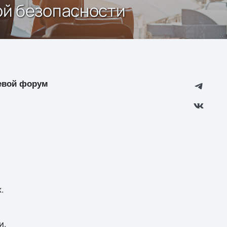
ой безопасности
левой форум
.
и.