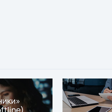
ники»
ftline)