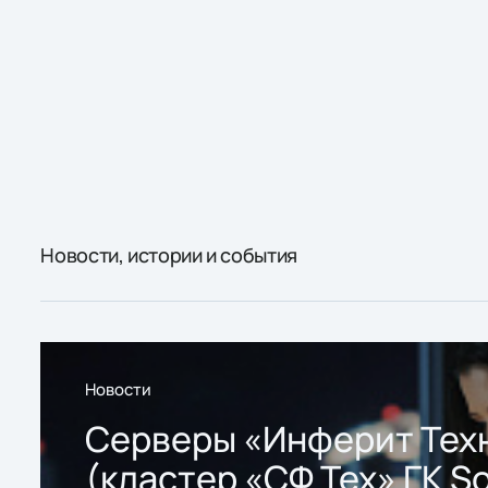
Новости, истории и события
Новости
Серверы «Инферит Тех
(кластер «СФ Тех» ГК So