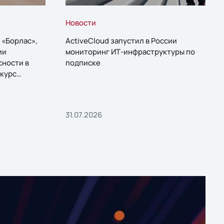
Новости
 «Борлас»,
ActiveCloud запустил в России
ии
мониторинг ИТ-инфраструктуры по
сности в
подписке
курс
31.07.2026