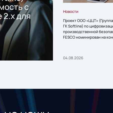
мость с
Новости
 2.x для
Проект ООО «ЦЦТ» (Группа
ГК Softline) по цифровизац
производственной безопа
FESCO номинирован на кон
«1С:Проект года»
04.08.2026