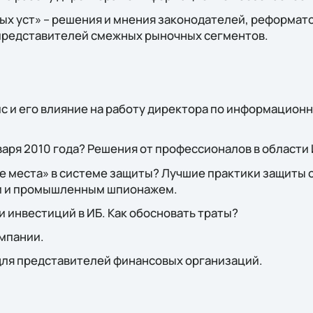
х уст» – решения и мнения законодателей, реформато
 представителей смежных рыночных сегментов.
 и его влияние на работу директора по информационн
нваря 2010 года? Решения от профессионалов в области 
е места» в системе защиты? Лучшие практики защиты 
и и промышленным шпионажем.
 инвестиций в ИБ. Как обосновать траты?
омпании.
для представителей финансовых организаций.