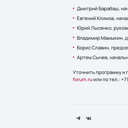
Дмитрий Барабаш, нач
Евгений Климов, нача
Юрий Лысенко, руков
Владимир Мамыкин, д
Борис Славин, предсе
Артем Сычев, начальн
Уточнить программу и 
forum.ru
или по тел.: +7