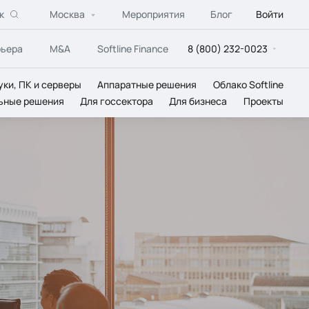
к
Москва
Мероприятия
Блог
Войти
рьера
M&A
Softline Finance
8 (800) 232-0023
уки, ПК и серверы
Аппаратные решения
Облако Softline
ьные решения
Для госсектора
Для бизнеса
Проекты