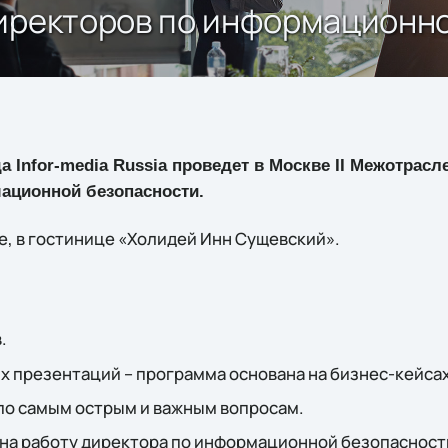
директоров по информационн
да Infor-media Russia проведет в Москве II Межотрас
ационной безопасности.
е, в гостинице «Холидей Инн Сущевский».
.
 презентаций – программа основана на бизнес-кейсах
по самым острым и важным вопросам.
 на работу директора по информационной безопасност