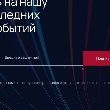
 на нашу
следних
обытий
Подпис
х данных,
на получение
рассылок
и подтверждаю, что ознако