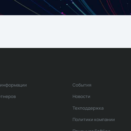
 информации
События
ртнеров
Новости
Техподдержка
Политики компании
Приемная Softline