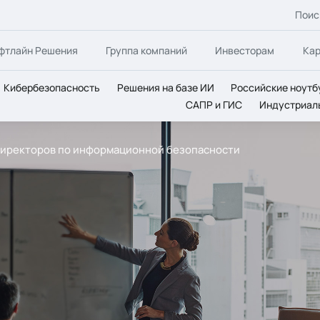
Поис
фтлайн Решения
Группа компаний
Инвесторам
Ка
Кибербезопасность
Решения на базе ИИ
Российские ноутб
САПР и ГИС
Индустриал
директоров по информационной безопасности