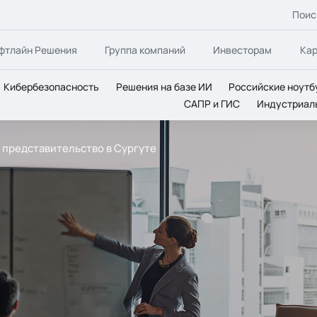
Поис
фтлайн Решения
Группа компаний
Инвесторам
Ка
Кибербезопасность
Решения на базе ИИ
Российские ноутб
САПР и ГИС
Индустриал
а представительство в Сургуте