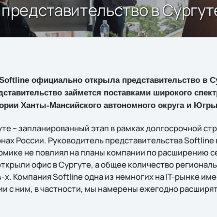
а представительство в Сургут
Softline официально открыла представительство в Су
дставительство займется поставками широкого спек
тории Ханты-Мансийского автономного округа и Югры
уте – запланированный этап в рамках долгосрочной ст
ионах России. Руководитель представительства Softline
номике не повлиял на планы компании по расширению с
 открыли офис в Сургуте, а общее количество региона
4-х. Компания Softline одна из немногих на IT-рынке и
ии с ним, в частности, мы намерены ежегодно расширят