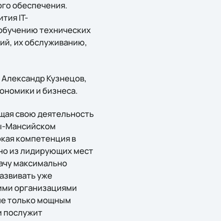
го обеспечения.
тия IT-
 обучению технических
ий, их обслуживанию,
н Александр Кузнецов,
ономики и бизнеса.
ющая свою деятельность
ты-Мансийском
окая компетенция в
но из лидирующих мест
дачу максимально
развивать уже
ими организациями
не только мощным
и послужит