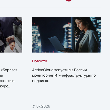
Новости
 «Борлас»,
ActiveCloud запустил в России
ии
мониторинг ИТ-инфраструктуры по
сности в
подписке
курс
31.07.2026