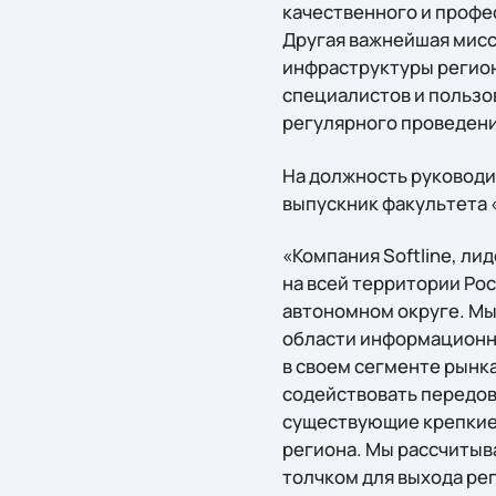
качественного и профе
Другая важнейшая мисс
инфраструктуры регион
специалистов и пользо
регулярного проведен
На должность руководи
выпускник факультета 
«Компания Softline, л
на всей территории Ро
автономном округе. Мы
области информационны
в своем сегменте рынка
содействовать передов
существующие крепкие
региона. Мы рассчитыв
толчком для выхода рег