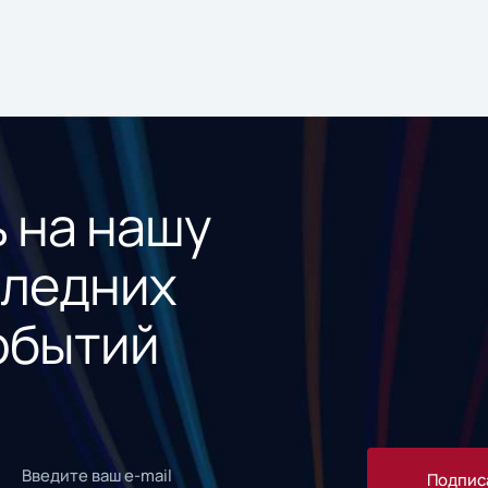
 на нашу
следних
обытий
Подпис