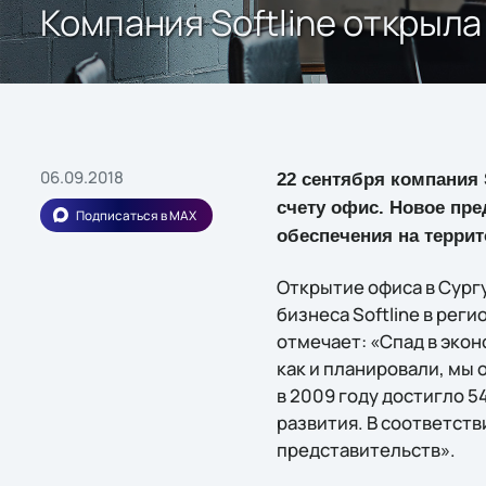
Компания Softline открыл
06.09.2018
22 сентября компания 
счету офис. Новое пре
Подписаться в MAX
обеспечения на терри
Открытие офиса в Сург
бизнеса Softline в рег
отмечает: «Спад в эко
как и планировали, мы
в 2009 году достигло 5
развития. В соответств
представительств».