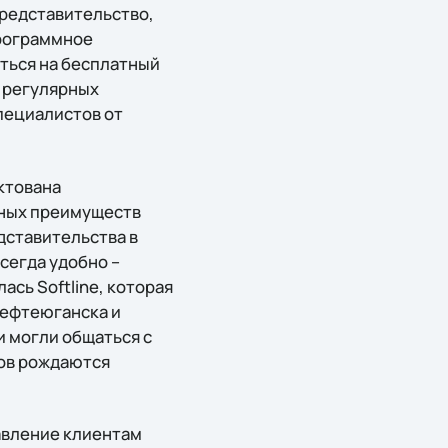
представительство,
рограммное
аться на бесплатный
и регулярных
пециалистов от
ктована
тных преимуществ
едставительства в
сегда удобно –
сь Softline, которая
Нефтеюганска и
и могли общаться с
ров рождаются
тавление клиентам