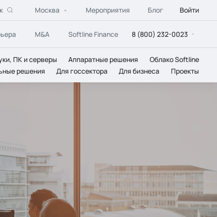
к
Москва
Мероприятия
Блог
Войти
рьера
M&A
Softline Finance
8 (800) 232-0023
уки, ПК и серверы
Аппаратные решения
Облако Softline
ьные решения
Для госсектора
Для бизнеса
Проекты