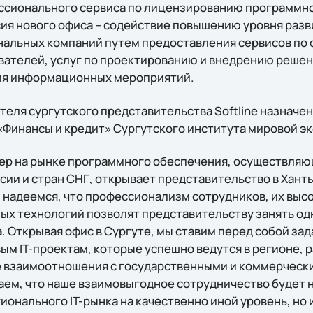
ссионального сервиса по лицензированию программно
ия нового офиса – содействие повышению уровня разви
альных компаний путем предоставления сервисов по
вателей, услуг по проектированию и внедрению решен
ия информационных мероприятий.
теля сургутского представительства Softline назначе
«Финансы и кредит» Сургутского института мировой эк
идер на рынке программного обеспечения, осуществля
ссии и стран СНГ, открывает представительство в Хан
 надеемся, что профессионализм сотрудников, их выс
х технологий позволят представительству занять од
. Открывая офис в Сургуте, мы ставим перед собой за
ым IT-проектам, которые успешно ведутся в регионе, 
 взаимоотношения с государственными и коммерческ
аем, что наше взаимовыгодное сотрудничество будет 
ионального IT-рынка на качественно иной уровень, но 