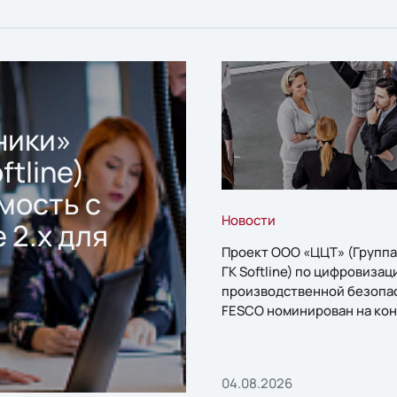
ники»
ftline)
мость с
Новости
 2.x для
Проект ООО «ЦЦТ» (Группа
ГК Softline) по цифровизац
производственной безопа
FESCO номинирован на кон
«1С:Проект года»
04.08.2026