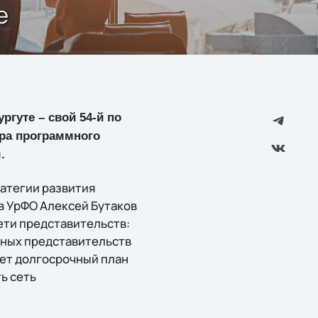
е
ргуте – свой 54-й по
тра программного
.
ратегии развития
 в УрФО Алексей Бутаков
ети представительств:
льных представительств
меет долгосрочный план
ь сеть