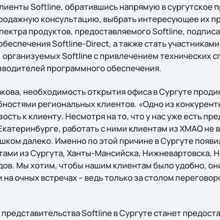
лиенты Softline, обратившись напрямую в сургутское 
продажную консультацию, выбрать интересующее их п
пектра продуктов, предоставляемого Softline, подпис
беспечения Softline-Direct, а также стать участникам
 организуемых Softline с привлечением технических с
зводителей программного обеспечения.
акова, необходимость открытия офиса в Сургуте проди
ностями региональных клиентов. «Одно из конкурен
зость к клиенту. Несмотря на то, что у нас уже есть пр
катеринбурге, работать с ними клиентам из ХМАО не в
ком далеко. Именно по этой причине в Сургуте появила
нтами из Сургута, Ханты-Мансийска, Нижневартовска, 
дов. Мы хотим, чтобы нашим клиентам было удобно, он
на очных встречах – ведь только за столом перегово
.
 представительства Softline в Сургуте станет предос