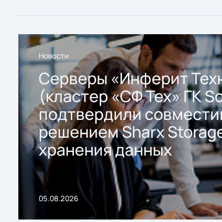
Новости
Серверы «Инферит Тех
(кластер «СФ Тех» ГК So
подтвердили совмести
решением Sharx Storage
хранения данных
05.08.2026