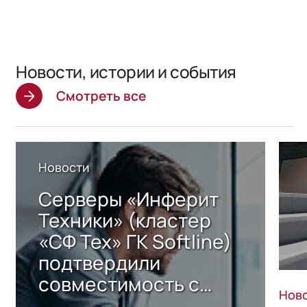
Новости, истории и события
Смотреть все
Новости
Серверы «Инферит
Техники» (кластер
«СФ Тех» ГК Softline)
подтвердили
совместимость с
Нов
решением Sharx