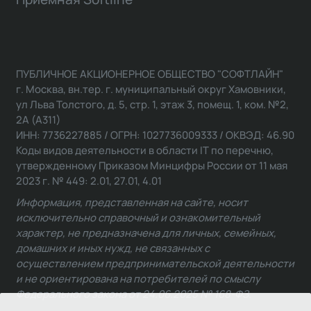
ПУБЛИЧНОЕ АКЦИОНЕРНОЕ ОБЩЕСТВО "СОФТЛАЙН"
г. Москва, вн.тер. г. муниципальный округ Хамовники,
ул Льва Толстого, д. 5, стр. 1, этаж 3, помещ. 1, ком. №2,
2А (А311)
ИНН: 7736227885 / ОГРН: 1027736009333 / ОКВЭД: 46.90
Коды видов деятельности в области IT по перечню,
утвержденному Приказом Минцифры России от 11 мая
2023 г. № 449: 2.01, 27.01, 4.01
Информация, представленная на сайте, носит
исключительно справочный и ознакомительный
характер, не предназначена для личных, семейных,
домашних и иных нужд, не связанных с
осуществлением предпринимательской деятельности
и не ориентирована на потребителей по смыслу
Федерального закона от 24.06.2025 № 168-ФЗ.