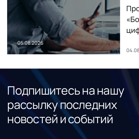
Storage 2.x для
Про
хранения данных
«Бо
ци
пр
05.08.2026
04.0
без
ном
«1С
Подпишитесь на нашу
рассылку последних
новостей и событий