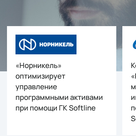
«Норникель»
К
оптимизирует
«
управление
м
программными активами
и
при помощи ГК Softline
п
S