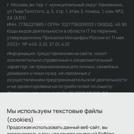
г. Москва, вн.тер. г. муниципальный округ Хамовники,
ул Льва Толстого, д. 5, стр. 1, этаж 3, помещ. 1, ком. №2,
2А (А311)
ИНН: 7736227885 / ОГРН: 1027736009333 / ОКВЭД: 46.90
Коды видов деятельности в области IT по перечню,
утвержденному Приказом Минцифры России от 11 мая
2023 г. № 449: 2.01, 27.01, 4.01
Информация, представленная на сайте, носит
исключительно справочный и ознакомительный
характер, не предназначена для личных, семейных,
домашних и иных нужд, не связанных с
осуществлением предпринимательской деятельности
и не ориентирована на потребителей по смыслу
Федерального закона от 24.06.2025 № 168-ФЗ.
Мы используем текстовые файлы
(cookies)
Связаться с отделом качества
Продолжая использовать данный веб-сайт, вы
соглашаетесь с тем, что группа компаний Softline