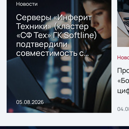
Новости
Серверы «Инферит
Техники» (кластер
«СФ Тех» ГК Softline)
подтвердили
совместимость с
Нов
решением Sharx
Storage 2.x для
Про
хранения данных
«Бо
ци
пр
05.08.2026
04.0
без
ном