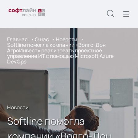
Главная
О нас
Новости
Softline помогла компании «Волго-Дон
АгроИнвест» реализовать проектное
управление ИТ с помощью Microsoft Azure
DevOps
Новости
Softline помогла
компании «Волго-Дон