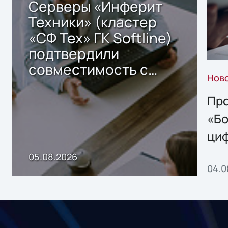
Серверы «Инферит
Техники» (кластер
«СФ Тех» ГК Softline)
подтвердили
совместимость с
Нов
решением Sharx
Storage 2.x для
Про
хранения данных
«Бо
ци
пр
05.08.2026
04.0
без
ном
«1С