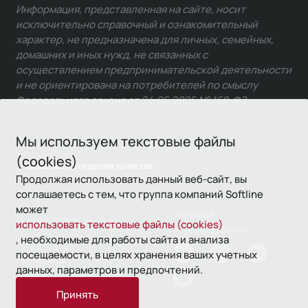
Информация, представленная на сайте, носит
исключительно справочный и ознакомительный
характер, не предназначена для личных, семейных,
домашних и иных нужд, не связанных с
осуществлением предпринимательской деятельности
и не ориентирована на потребителей по смыслу
Федерального закона от 24.06.2025 № 168-ФЗ.
Мы используем текстовые файлы
(cookies)
Связаться с отделом качества
Продолжая использовать данный веб-сайт, вы
соглашаетесь с тем, что группа компаний Softline
может
Условия
© 1993—2026 Softline
использовать текстовые файлы (cookies)
использования
, необходимые для работы сайта и анализа
посещаемости, в целях хранения ваших учетных
Политика
данных, параметров и предпочтений.
конфиденциальности
Принять
16+