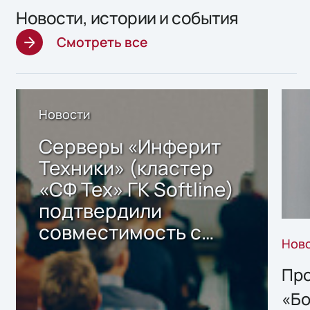
Новости, истории и события
Смотреть все
Новости
Серверы «Инферит
Техники» (кластер
«СФ Тех» ГК Softline)
подтвердили
совместимость с
Нов
решением Sharx
Storage 2.x для
Про
хранения данных
«Бо