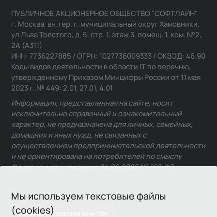
ПУБЛИЧНОЕ АКЦИОНЕРНОЕ ОБЩЕСТВО "СОФТЛАЙН"
г. Москва, вн.тер. г. муниципальный округ Хамовники,
ул Льва Толстого, д. 5, стр. 1, этаж 3, помещ. 1, ком. №2,
2А (А311)
ИНН: 7736227885 / ОГРН: 1027736009333 / ОКВЭД: 46.90
Коды видов деятельности в области IT по перечню,
утвержденному Приказом Минцифры России от 11 мая
2023 г. № 449: 2.01, 27.01, 4.01
Информация, представленная на сайте, носит
исключительно справочный и ознакомительный
характер, не предназначена для личных, семейных,
домашних и иных нужд, не связанных с
осуществлением предпринимательской деятельности
и не ориентирована на потребителей по смыслу
Федерального закона от 24.06.2025 № 168-ФЗ.
Мы используем текстовые файлы
(cookies)
Связаться с отделом качества