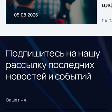
ци
пр
05.08.2026
04.0
без
ном
«1С
Подпишитесь на нашу
рассылку последних
новостей и событий