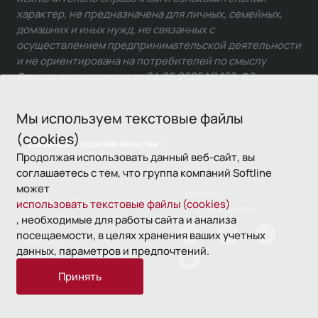
характер, не предназначена для личных, семейных,
домашних и иных нужд, не связанных с
осуществлением предпринимательской деятельности
и не ориентирована на потребителей по смыслу
Федерального закона от 24.06.2025 № 168-ФЗ.
Мы используем текстовые файлы
(cookies)
Связаться с отделом качества
Продолжая использовать данный веб-сайт, вы
соглашаетесь с тем, что группа компаний Softline
может
Условия
© 1993—2026 Softline
использовать текстовые файлы (cookies)
использования
, необходимые для работы сайта и анализа
посещаемости, в целях хранения ваших учетных
Политика
данных, параметров и предпочтений.
конфиденциальности
Принять
16+