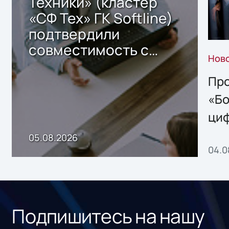
Техники» (кластер
«СФ Тех» ГК Softline)
подтвердили
совместимость с
Нов
решением Sharx
Storage 2.x для
Про
хранения данных
«Бо
ци
пр
05.08.2026
04.0
без
ном
«1С
Подпишитесь на нашу