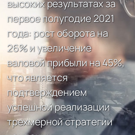
высоких результатах за
первое полугодие 2021
года: рост оборота на
26% и увеличение
валовой прибыли на 45%,
что является
подтверждением
успешной реализации
трехмерной стратегии