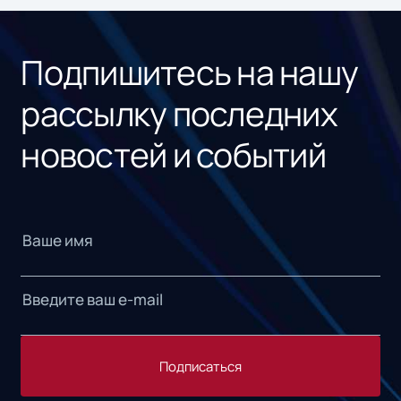
«1С
Подпишитесь на нашу
рассылку последних
новостей и событий
Подписаться