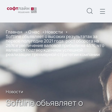
Главная
О нас
Новости
Softline объявляет о высоких результатах за
первое полугодие 2021 года: рост оборота на
26% и увеличение валовой прибыли на 45%, что
является подтверждением успешной
реализации трехмерной стратегии компании
Новости
Softline объявляет о