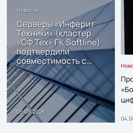
Новости
Серверы «Инферит
Техники» (кластер
«СФ Тех» ГК Softline)
подтвердили
совместимость с
Нов
решением Sharx
Storage 2.x для
Про
хранения данных
«Бо
ци
пр
05.08.2026
04.0
без
ном