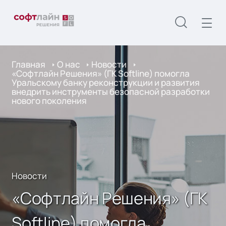
Главная
О нас
Новости
«Софтлайн Решения» (ГК Softline) помогла
Уральскому банку реконструкции и развития
внедрить инструменты безопасной разработки
нового поколения
Новости
«Софтлайн Решения» (ГК
Softline) помогла