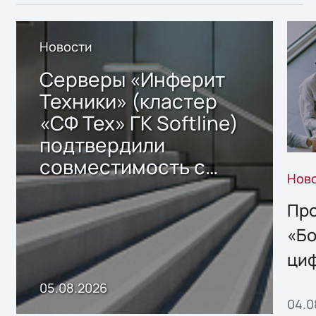
Новости
Серверы «Инферит
Техники» (кластер
«СФ Тех» ГК Softline)
подтвердили
совместимость с
Нов
решением Sharx
Storage 2.x для
Про
хранения данных
«Бо
ци
пр
05.08.2026
04.0
без