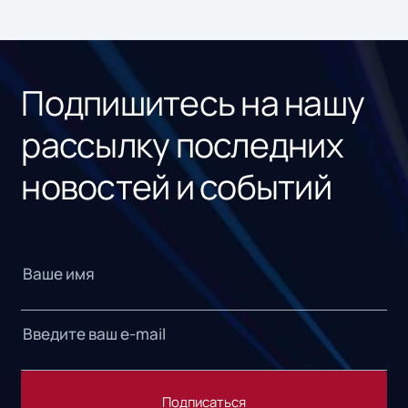
ном
«1С
Подпишитесь на нашу
рассылку последних
новостей и событий
Подписаться