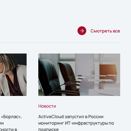
Смотреть все
Новости
 «Борлас»,
ActiveCloud запустил в России
ии
мониторинг ИТ-инфраструктуры по
сности в
подписке