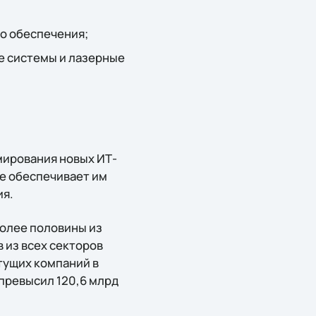
о обеспечения;
е системы и лазерные
мирования новых ИТ-
ne обеспечивает им
ия.
более половины из
 из всех секторов
стущих компаний в
 превысил 120,6 млрд