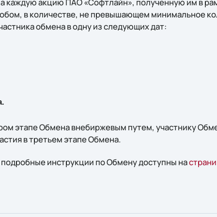
на каждую акцию ПАО «Софтлайн», полученную им в рам
бом, в количестве, не превышающем минимальное ко
частника обмена в одну из следующих дат:
а.
тором этапе Обмена внебиржевым путем, участнику Обм
астия в третьем этапе Обмена.
е подробные инструкции по Обмену доступны на
стран