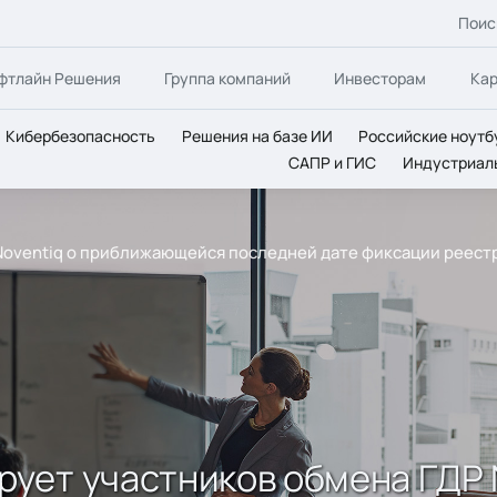
Поис
фтлайн Решения
Группа компаний
Инвесторам
Ка
Кибербезопасность
Решения на базе ИИ
Российские ноутб
САПР и ГИС
Индустриал
oventiq о приближающейся последней дате фиксации реестра
ует участников обмена ГДР N