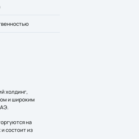
а
ственностью
ий холдинг,
том и широким
ОАЭ.
торгуются на
 и состоит из