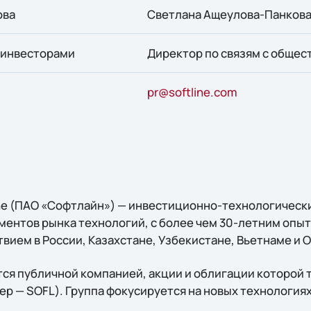
ова
Светлана Ащеулова-Панков
с инвесторами
Директор по связям с обще
pr@softline.com
ine (ПАО «Софтлайн») — инвестиционно-технологическ
ментов рынка технологий, c более чем 30-летним опы
вием в России, Казахстане, Узбекистане, Вьетнаме и 
ся публичной компанией, акции и облигации которой 
р — SOFL). Группа фокусируется на новых технологиях