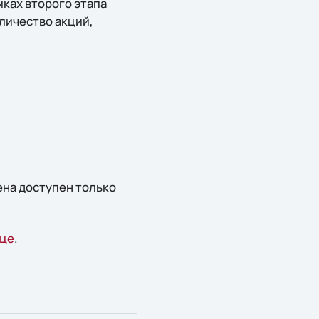
ках второго этапа
личество акций,
ена доступен только
ице
.