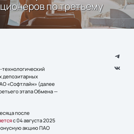
ционеров по третьему
о-технологический
ых депозитарных
 ПАО «Софтлайн» (далее
ретьего этапа Обмена —
месяца после
яется
с 04 августа 2025
у бонусную акцию ПАО