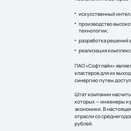
искусственный интелл
производство высоко
технологии;
разработка решений 
реализация комплекс
ПАО «Софтлайн» являет
кластеров для их выход
синергию путем доступа
Штат компании насчиты
которых — инженеры и р
экономики. В настоящее
отрасли со среднегодо
рублей.