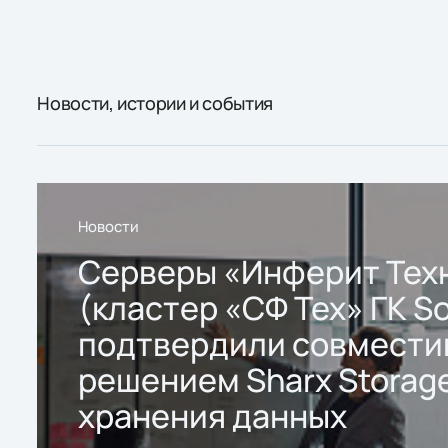
Новости, истории и события
Новости
Серверы «Инферит Тех
(кластер «СФ Тех» ГК So
подтвердили совмести
решением Sharx Storage
хранения данных