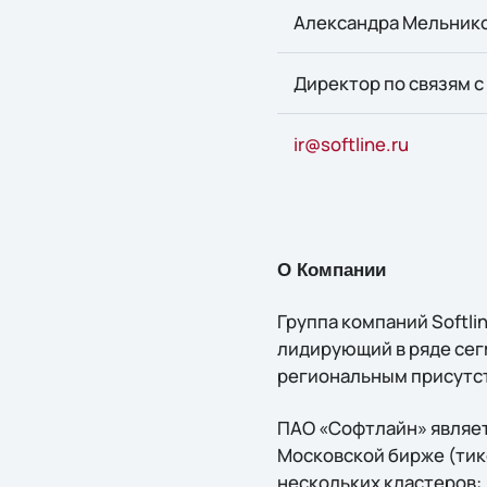
Александра Мельник
Директор по связям 
ir@softline.ru
О Компании
Группа компаний Softl
лидирующий в ряде сег
региональным присутст
ПАО «Софтлайн» являет
Московской бирже (тике
нескольких кластеров: