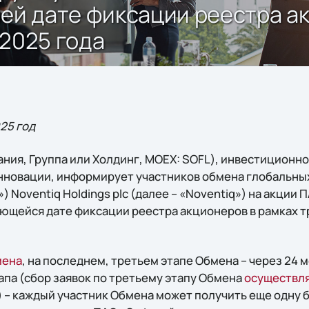
й дате фиксации реестра ак
 2025 года
025 год
ния, Группа или Холдинг, MOEX: SOFL), инвестиционн
инновации, информирует участников обмена глобальн
») Noventiq Holdings plc (далее – «Noventiq») на акции
ющейся дате фиксации реестра акционеров в рамках т
мена
, на последнем, третьем этапе Обмена – через 24 
апа (сбор заявок по третьему этапу Обмена
осуществл
г.) – каждый участник Обмена может получить еще одн