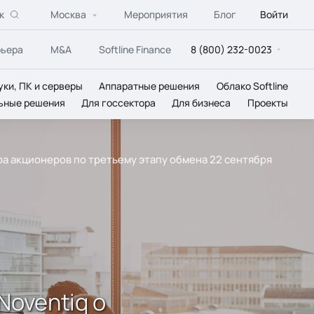
к
Москва
Мероприятия
Блог
Войти
рьера
M&A
Softline Finance
8 (800) 232-0023
уки, ПК и серверы
Аппаратные решения
Облако Softline
ьные решения
Для госсектора
Для бизнеса
Проекты
 акционеров по третьему этапу обмена 22 сентября
oventiq о