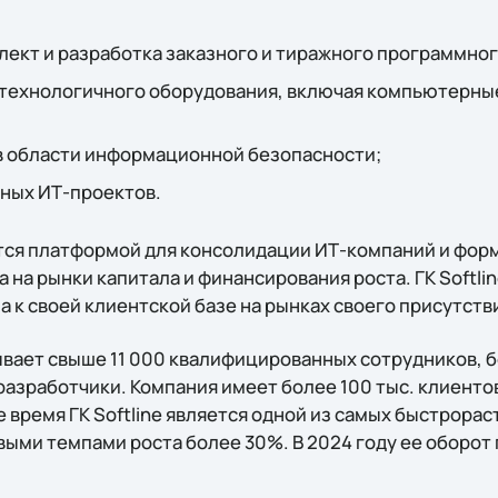
ект и разработка заказного и тиражного программног
технологичного оборудования, включая компьютерны
в области информационной безопасности;
ных ИТ-проектов.
ся платформой для консолидации ИТ-компаний и фор
а на рынки капитала и финансирования роста. ГК Softli
 к своей клиентской базе на рынках своего присутств
вает свыше 11 000 квалифицированных сотрудников, 
азработчики. Компания имеет более 100 тыс. клиентов
 время ГК Softline является одной из самых быстрора
выми темпами роста более 30%. В 2024 году ее оборот