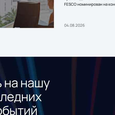
FESCO номинирован на кон
«1С:Проект года»
04.08.2026
 на нашу
следних
обытий