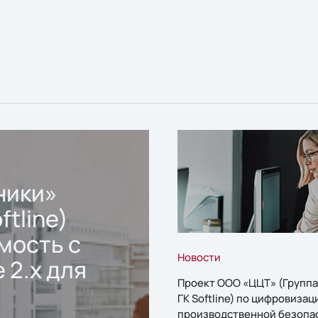
ники»
ftline)
мость с
Новости
 2.x для
Проект ООО «ЦЦТ» (Группа
ГК Softline) по цифровизац
производственной безопа