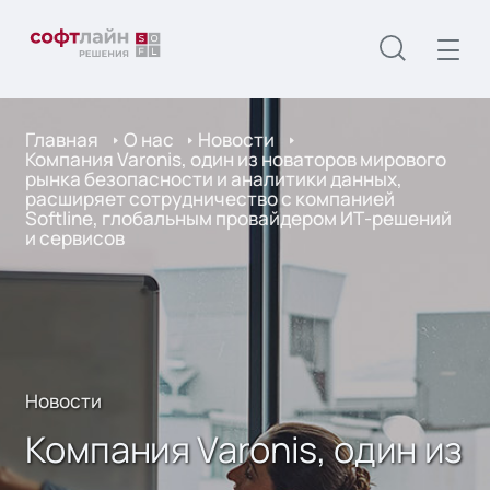
Главная
О нас
Новости
Компания Varonis, один из новаторов мирового
рынка безопасности и аналитики данных,
расширяет сотрудничество с компанией
Softline, глобальным провайдером ИТ-решений
и сервисов
Новости
Компания Varonis, один из