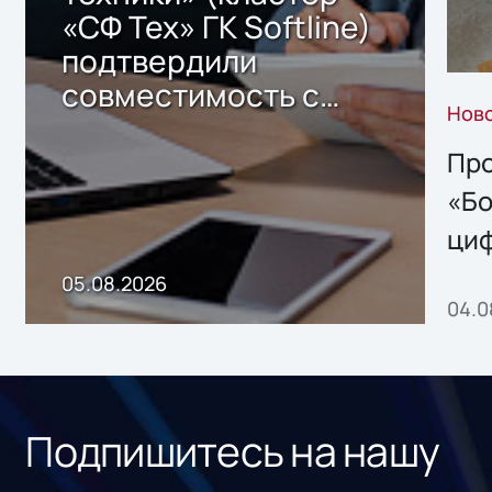
«СФ Тех» ГК Softline)
подтвердили
совместимость с
Нов
решением Sharx
Storage 2.x для
Про
хранения данных
«Бо
ци
пр
05.08.2026
04.0
без
ном
«1С
Подпишитесь на нашу