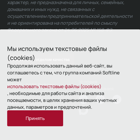
характер, не предназначена для личных, семейных,
домашних и иных нужд, не связанных с
осуществлением предпринимательской деятельности
и не ориентирована на потребителей по смыслу
Федерального закона от 24.06.2025 № 168-ФЗ.
Мы используем текстовые файлы
(cookies)
Связаться с отделом качества
Продолжая использовать данный веб-сайт, вы
соглашаетесь с тем, что группа компаний Softline
может
Условия
© 1993—2026 Softline
использовать текстовые файлы (cookies)
использования
, необходимые для работы сайта и анализа
посещаемости, в целях хранения ваших учетных
Политика
данных, параметров и предпочтений.
конфиденциальности
Принять
16+