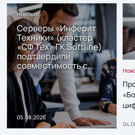
Новости
Серверы «Инферит
Техники» (кластер
«СФ Тех» ГК Softline)
подтвердили
совместимость с
Нов
решением Sharx
Storage 2.x для
Про
хранения данных
«Бо
ци
пр
05.08.2026
04.0
без