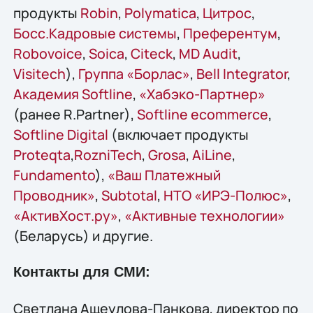
продукты
Robin
,
Polymatica
,
Цитрос
,
Босс.Кадровые системы
,
Преферентум
,
Robovoice
,
Soica
,
Citeck
,
MD Audit
,
Visitech
),
Группа «Борлас»
,
Bell Integrator
,
Академия Softline
,
«Хабэко-Партнер»
(ранее R.Partner),
Softline ecommerce
,
Softline Digital
(включает продукты
Proteqta
,
RozniTech
,
Grosa
,
AiLine
,
Fundamento
),
«Ваш Платежный
Проводник»
,
Subtotal
,
НТО «ИРЭ-Полюс»
,
«АктивХост.ру»
,
«Активные технологии»
(Беларусь) и другие.
Контакты для СМИ:
Светлана Ащеулова-Панкова, директор по