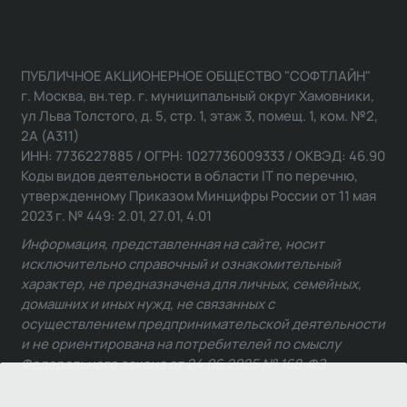
ПУБЛИЧНОЕ АКЦИОНЕРНОЕ ОБЩЕСТВО "СОФТЛАЙН"
г. Москва, вн.тер. г. муниципальный округ Хамовники,
ул Льва Толстого, д. 5, стр. 1, этаж 3, помещ. 1, ком. №2,
2А (А311)
ИНН: 7736227885 / ОГРН: 1027736009333 / ОКВЭД: 46.90
Коды видов деятельности в области IT по перечню,
утвержденному Приказом Минцифры России от 11 мая
2023 г. № 449: 2.01, 27.01, 4.01
Информация, представленная на сайте, носит
исключительно справочный и ознакомительный
характер, не предназначена для личных, семейных,
домашних и иных нужд, не связанных с
осуществлением предпринимательской деятельности
и не ориентирована на потребителей по смыслу
Федерального закона от 24.06.2025 № 168-ФЗ.