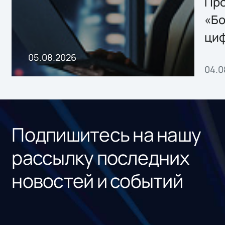
Storage 2.x для
Про
хранения данных
«Бо
ци
пр
05.08.2026
04.0
без
ном
«1С
Подпишитесь на нашу
рассылку последних
новостей и событий