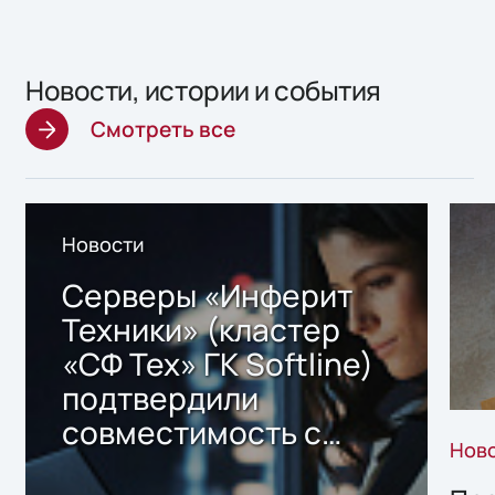
Новости, истории и события
Смотреть все
Новости
Серверы «Инферит
Техники» (кластер
«СФ Тех» ГК Softline)
подтвердили
совместимость с
Нов
решением Sharx