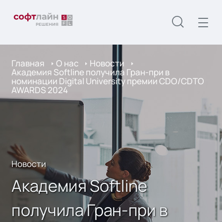
Главная
О нас
Новости
Академия Softline получила Гран-при в
номинации Digital University премии CDO/CDTO
AWARDS 2024
Новости
Академия Softline
получила Гран-при в