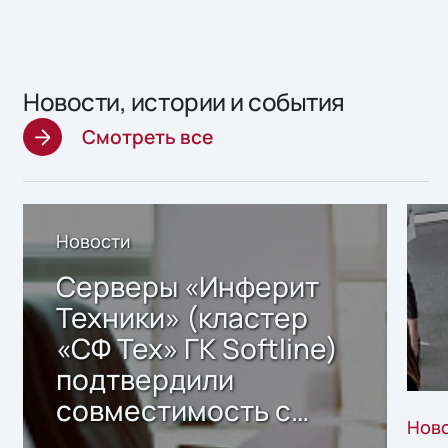
Новости, истории и события
Смотреть все
Новости
Серверы «Инферит
Техники» (кластер
«СФ Тех» ГК Softline)
подтвердили
совместимость с
Нов
решением Sharx