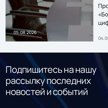
Storage 2.x для
Про
хранения данных
«Бо
ци
пр
05.08.2026
04.0
без
ном
«1С
Подпишитесь на нашу
рассылку последних
новостей и событий