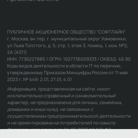
ПУБЛИЧНОЕ АКЦИОНЕРНОЕ ОБЩЕСТВО "СОФТЛАЙН"
г. Москва, вн.тер. г. муниципальный округ Хамовники,
ул Льва Толстого, д. 5, стр. 1, этаж 3, помещ. 1, ком. №2,
2А (А311)
ИНН: 7736227885 / ОГРН: 1027736009333 / ОКВЭД: 46.90
Коды видов деятельности в области IT по перечню,
утвержденному Приказом Минцифры России от 11 мая
2023 г. № 449: 2.01, 27.01, 4.01
Информация, представленная на сайте, носит
исключительно справочный и ознакомительный
характер, не предназначена для личных, семейных,
домашних и иных нужд, не связанных с
осуществлением предпринимательской деятельности
и не ориентирована на потребителей по смыслу
Федерального закона от 24.06.2025 № 168-ФЗ.