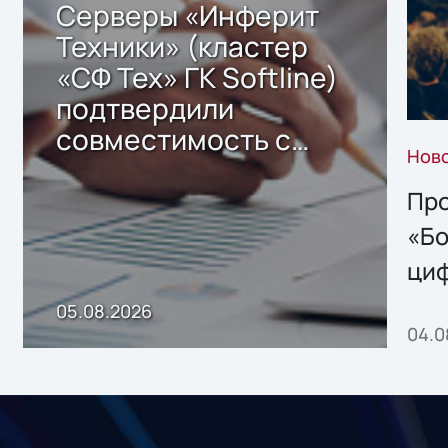
Серверы «Инферит
Техники» (кластер
«СФ Тех» ГК Softline)
подтвердили
совместимость с
Нов
решением Sharx
Storage 2.x для
Про
хранения данных
«Бо
ци
пр
05.08.2026
04.0
без
ном
«1С