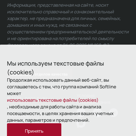
Информация, представленная на сайте, носит
исключительно справочный и ознакомительный
характер, не предназначена для личных, семейных,
домашних и иных нужд, не связанных с
осуществлением предпринимательской деятельности
и не ориентирована на потребителей по смыслу
Федерального закона от 24.06.2025 № 168-ФЗ.
Мы используем текстовые файлы
(cookies)
Связаться с отделом качества
Продолжая использовать данный веб-сайт, вы
соглашаетесь с тем, что группа компаний Softline
может
Условия
© 1993—2026 Softline
использовать текстовые файлы (cookies)
использования
, необходимые для работы сайта и анализа
посещаемости, в целях хранения ваших учетных
Политика
данных, параметров и предпочтений.
конфиденциальности
Принять
16+