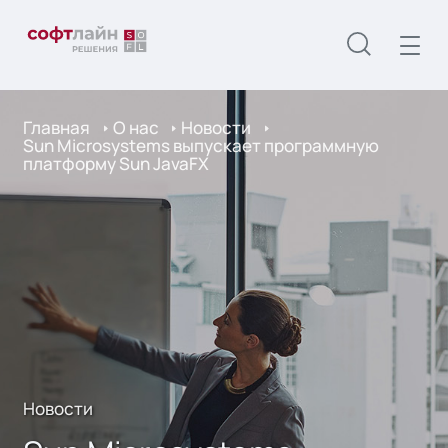
Главная
О нас
Новости
Sun Microsystems выпускает программную
платформу Sun JavaFX
Новости