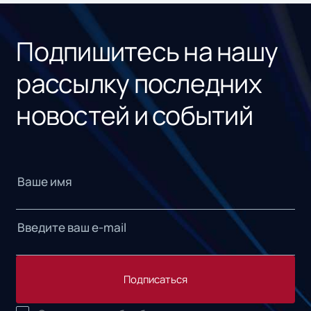
«1С
Подпишитесь на нашу
рассылку последних
новостей и событий
Подписаться