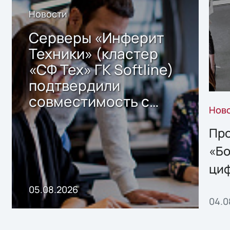
Новости
Серверы «Инферит
Техники» (кластер
«СФ Тех» ГК Softline)
подтвердили
совместимость с
Нов
решением Sharx
Storage 2.x для
Про
хранения данных
«Бо
ци
пр
05.08.2026
04.0
без
ном