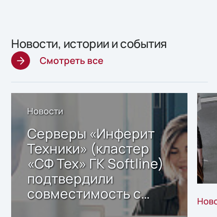
Новости, истории и события
Смотреть все
Новости
Серверы «Инферит
Техники» (кластер
«СФ Тех» ГК Softline)
подтвердили
совместимость с
Нов
решением Sharx