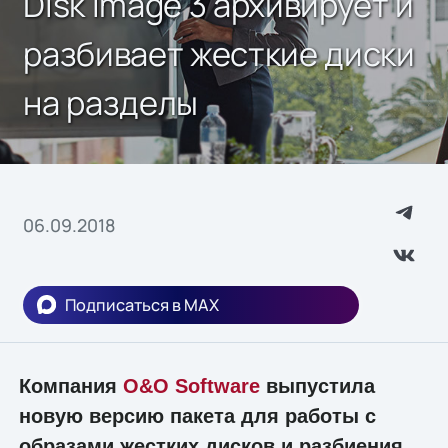
Disk Image 3 архивирует и
разбивает жесткие диски
на разделы
06.09.2018
Подписаться в MAX
Компания
O&O Software
выпустила
новую версию пакета для работы с
образами жестких дисков и разбиения