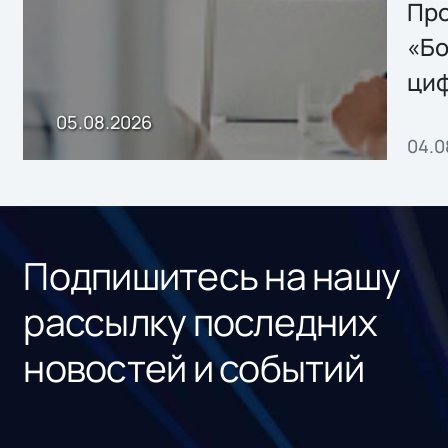
Storage 2.x для
Про
хранения данных
«Бо
ци
пр
05.08.2026
04.0
без
ном
«1С
Подпишитесь на нашу
рассылку последних
новостей и событий