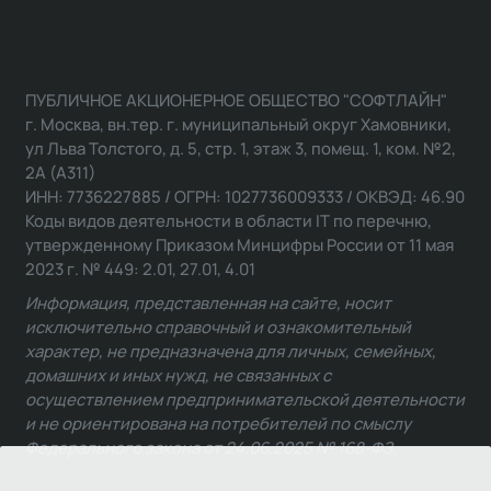
ПУБЛИЧНОЕ АКЦИОНЕРНОЕ ОБЩЕСТВО "СОФТЛАЙН"
г. Москва, вн.тер. г. муниципальный округ Хамовники,
ул Льва Толстого, д. 5, стр. 1, этаж 3, помещ. 1, ком. №2,
2А (А311)
ИНН: 7736227885 / ОГРН: 1027736009333 / ОКВЭД: 46.90
Коды видов деятельности в области IT по перечню,
утвержденному Приказом Минцифры России от 11 мая
2023 г. № 449: 2.01, 27.01, 4.01
Информация, представленная на сайте, носит
исключительно справочный и ознакомительный
характер, не предназначена для личных, семейных,
домашних и иных нужд, не связанных с
осуществлением предпринимательской деятельности
и не ориентирована на потребителей по смыслу
Федерального закона от 24.06.2025 № 168-ФЗ.