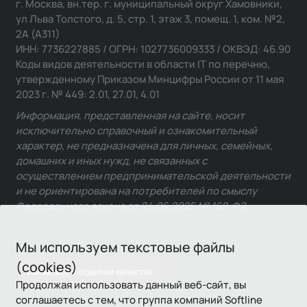
г. Москва, вн.тер. г. муниципальный округ Хамовники,
ул Льва Толстого, д. 5, стр. 1, этаж 3, помещ. 1, ком. №2,
2А (А311)
ИНН: 7736227885 / ОГРН: 1027736009333 / ОКВЭД: 46.90
Коды видов деятельности в области IT по перечню,
утвержденному Приказом Минцифры России от 11 мая
2023 г. № 449: 2.01, 27.01, 4.01
Информация, представленная на сайте, носит
исключительно справочный и ознакомительный
характер, не предназначена для личных, семейных,
домашних и иных нужд, не связанных с
осуществлением предпринимательской деятельности
и не ориентирована на потребителей по смыслу
Федерального закона от 24.06.2025 № 168-ФЗ.
Мы используем текстовые файлы
(cookies)
Связаться с отделом качества
Продолжая использовать данный веб-сайт, вы
соглашаетесь с тем, что группа компаний Softline