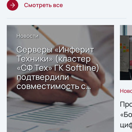
Смотреть все
Новости
Серверы «Инферит
Техники» (кластер
«СФ Тех» ГК Softline)
подтвердили
совместимость с
Нов
решением Sharx
Storage 2.x для
Про
хранения данных
«Бо
ци