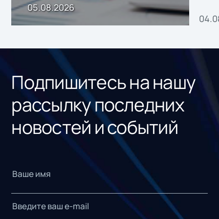
пр
05.08.2026
04.0
без
ном
«1С
Подпишитесь на нашу
рассылку последних
новостей и событий