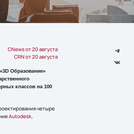
CNews от 20 августа
CRN от 20 августа
 «3D Образование»
арственного
ерных классов на 100
роектирования четыре
ение
Autodesk
,