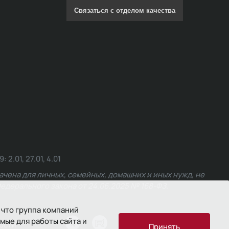
Связаться с отделом качества
.01, 27.01, 4.01
чена для личных, семейных, домашних и иных нужд, не
едерального закона от 24.06.2025 № 168-ФЗ.
 что группа компаний
мые для работы сайта и
ости
Принять