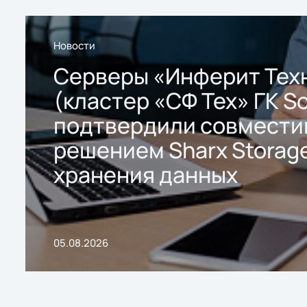
Новости
Серверы «Инферит Тех
(кластер «СФ Тех» ГК So
подтвердили совмести
решением Sharx Storage
хранения данных
05.08.2026