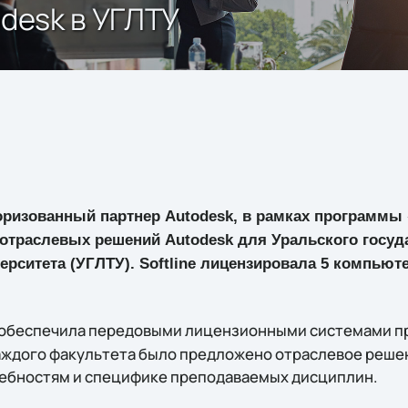
odesk в УГЛТУ
торизованный партнер Autodesk, в рамках программы
 отраслевых решений Autodesk для Уральского госуд
ерситета (УГЛТУ). Softline лицензировала 5 компьют
обеспечила передовыми лицензионными системами п
каждого факультета было предложено отраслевое реш
ебностям и специфике преподаваемых дисциплин.