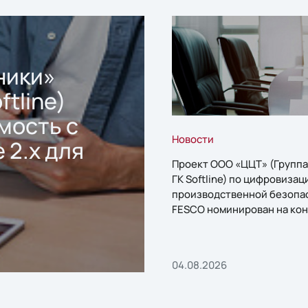
ники»
ftline)
мость с
Новости
 2.x для
Проект ООО «ЦЦТ» (Группа
ГК Softline) по цифровизац
производственной безопа
FESCO номинирован на кон
«1С:Проект года»
04.08.2026