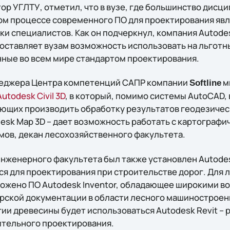
ор УГЛТУ, отметил, что в вузе, где большинство дисц
ом процессе современного ПО для проектирования явл
ки специалистов. Как он подчеркнул, компания Autode
оставляет вузам возможность использовать на льготн
ные во всем мире стандартом проектирования.
еджера Центра компетенций САПР компании
м
Softline
Autodesk Civil 3D
, в который, помимо системы AutoCAD,
ющих производить обработку результатов геодезическ
desk Map 3D – дает возможность работать с картограф
имов, декан лесохозяйственного факультета.
нженерного факультета был также установлен Autodesk 
ся для проектирования при строительстве дорог. Для
ожено ПО Autodesk Inventor, обладающее широкими в
рской документации в области лесного машиностроен
ии древесины будет использоваться Autodesk Revit – 
ительного проектирования.