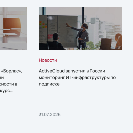
Новости
 «Борлас»,
ActiveCloud запустил в России
ии
мониторинг ИТ-инфраструктуры по
сности в
подписке
курс
31.07.2026