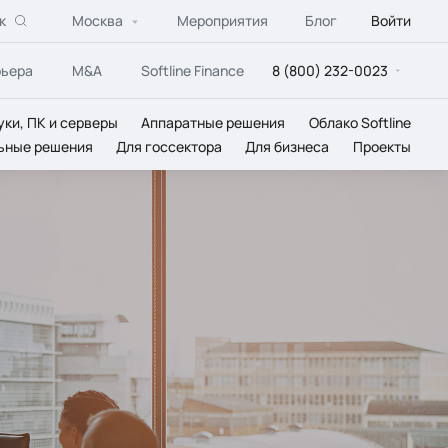
к
Москва
Мероприятия
Блог
Войти
рьера
M&A
Softline Finance
8 (800) 232-0023
уки, ПК и серверы
Аппаратные решения
Облако Softline
ьные решения
Для госсектора
Для бизнеса
Проекты