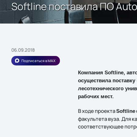
Softline поставила ПО Aut
06.09.2018
Подписаться в MAX
Компания Softline, ав
осуществила поставку
лесотехнического унив
рабочих мест.
В ходе проекта
Softline
факультета вуза. Для 
соответствующее потр