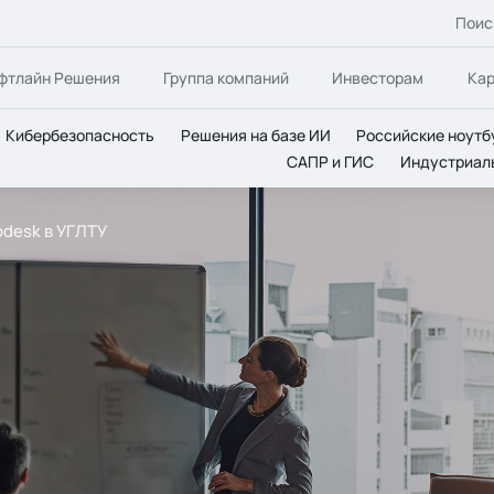
Поис
фтлайн Решения
Группа компаний
Инвесторам
Ка
Кибербезопасность
Решения на базе ИИ
Российские ноутб
САПР и ГИС
Индустриал
odesk в УГЛТУ