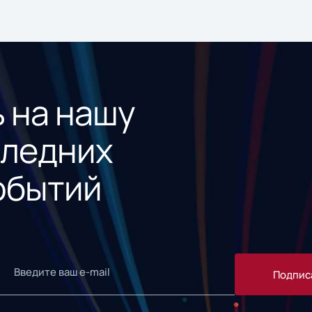
 на нашу
следних
обытий
Подпис