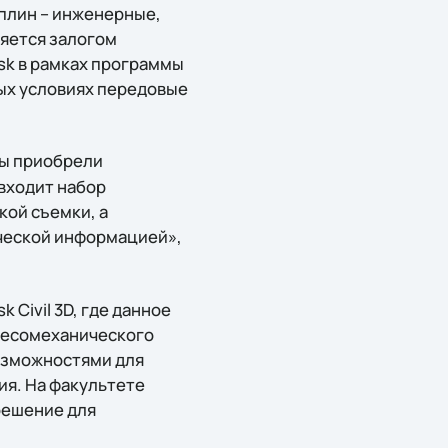
иплин – инженерные,
яется залогом
sk в рамках программы
ых условиях передовые
ы приобрели
 входит набор
ой съемки, а
ической информацией»,
Civil 3D, где данное
 лесомеханического
озможностями для
ия. На факультете
решение для