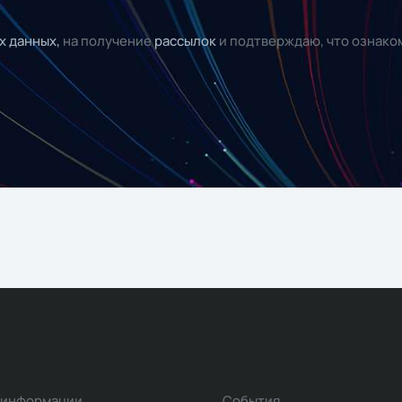
х данных,
на получение
рассылок
и подтверждаю, что ознако
 информации
События