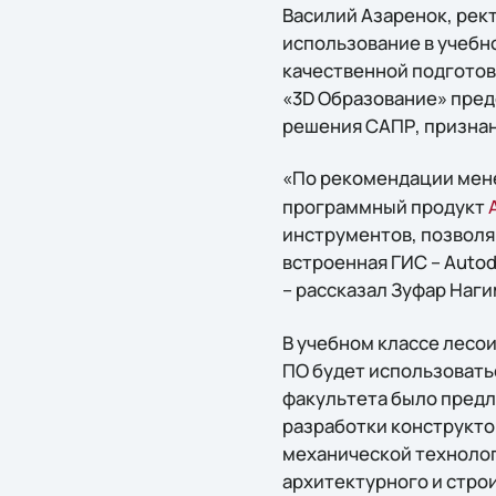
Василий Азаренок, рект
использование в учебн
качественной подготов
«3D Образование» пред
решения САПР, признан
«По рекомендации мен
программный продукт
инструментов, позволя
встроенная ГИС – Auto
– рассказал Зуфар Наг
В учебном классе лесои
ПО будет использовать
факультета было предл
разработки конструкто
механической технолог
архитектурного и стро