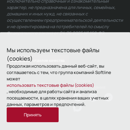
исключительно справочный и ознакомительный
характер, не предназначена для личных, семейных,
домашних и иных нужд, не связанных с
осуществлением предпринимательской деятельности
и не ориентирована на потребителей по смыслу
Федерального закона от 24.06.2025 № 168-ФЗ.
Мы используем текстовые файлы
(cookies)
Связаться с отделом качества
Продолжая использовать данный веб-сайт, вы
соглашаетесь с тем, что группа компаний Softline
может
Условия
© 1993—2026 Softline
использовать текстовые файлы (cookies)
использования
, необходимые для работы сайта и анализа
посещаемости, в целях хранения ваших учетных
Политика
данных, параметров и предпочтений.
конфиденциальности
Принять
16+