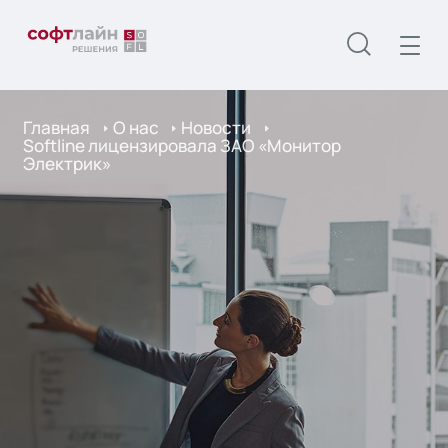
Главная
О нас
Новости
Softline лицензировала ЗАО «Монитор
Электрик»