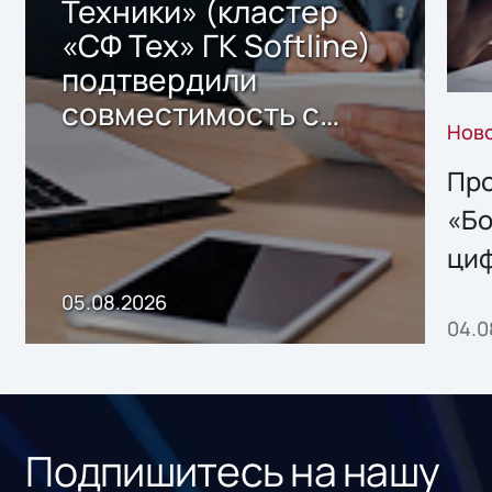
Техники» (кластер
«СФ Тех» ГК Softline)
подтвердили
совместимость с
Нов
решением Sharx
Storage 2.x для
Про
хранения данных
«Бо
ци
пр
05.08.2026
04.0
без
ном
«1С
Подпишитесь на нашу