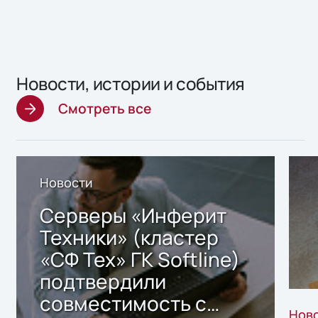
Новости, истории и события
Смотреть все
Новости
Серверы «Инферит
Техники» (кластер
«СФ Тех» ГК Softline)
подтвердили
совместимость с
Нов