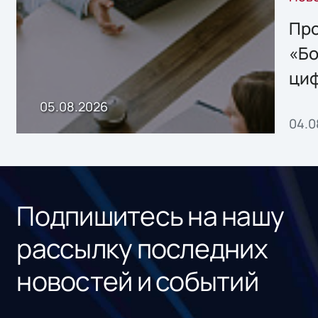
решением Sharx
Storage 2.x для
Про
хранения данных
«Бо
ци
пр
05.08.2026
04.0
без
ном
«1С
Подпишитесь на нашу
рассылку последних
новостей и событий