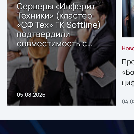
Серверы «Инферит
Техники» (кластер
«СФ Тех» ГК Softline)
подтвердили
совместимость с
Нов
решением Sharx
Storage 2.x для
Про
хранения данных
«Бо
ци
пр
05.08.2026
04.0
без
ном
«1С