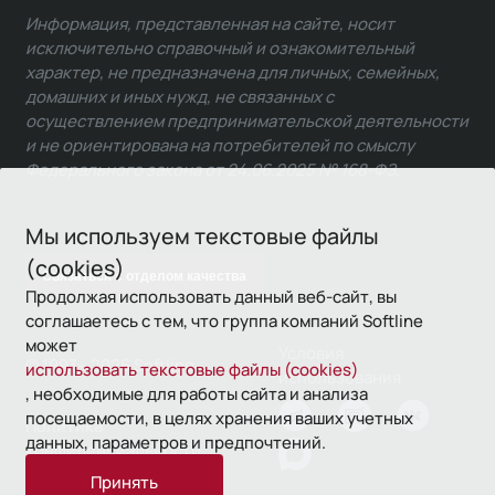
Информация, представленная на сайте, носит
исключительно справочный и ознакомительный
характер, не предназначена для личных, семейных,
домашних и иных нужд, не связанных с
осуществлением предпринимательской деятельности
и не ориентирована на потребителей по смыслу
Федерального закона от 24.06.2025 № 168-ФЗ.
Мы используем текстовые файлы
(cookies)
Связаться с отделом качества
Продолжая использовать данный веб-сайт, вы
соглашаетесь с тем, что группа компаний Softline
может
Условия
© 1993—2026 Softline
использовать текстовые файлы (cookies)
использования
, необходимые для работы сайта и анализа
посещаемости, в целях хранения ваших учетных
Политика
данных, параметров и предпочтений.
конфиденциальности
Принять