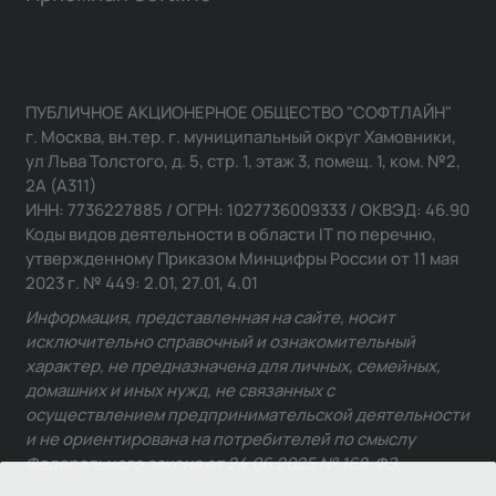
ПУБЛИЧНОЕ АКЦИОНЕРНОЕ ОБЩЕСТВО "СОФТЛАЙН"
г. Москва, вн.тер. г. муниципальный округ Хамовники,
ул Льва Толстого, д. 5, стр. 1, этаж 3, помещ. 1, ком. №2,
2А (А311)
ИНН: 7736227885 / ОГРН: 1027736009333 / ОКВЭД: 46.90
Коды видов деятельности в области IT по перечню,
утвержденному Приказом Минцифры России от 11 мая
2023 г. № 449: 2.01, 27.01, 4.01
Информация, представленная на сайте, носит
исключительно справочный и ознакомительный
характер, не предназначена для личных, семейных,
домашних и иных нужд, не связанных с
осуществлением предпринимательской деятельности
и не ориентирована на потребителей по смыслу
Федерального закона от 24.06.2025 № 168-ФЗ.