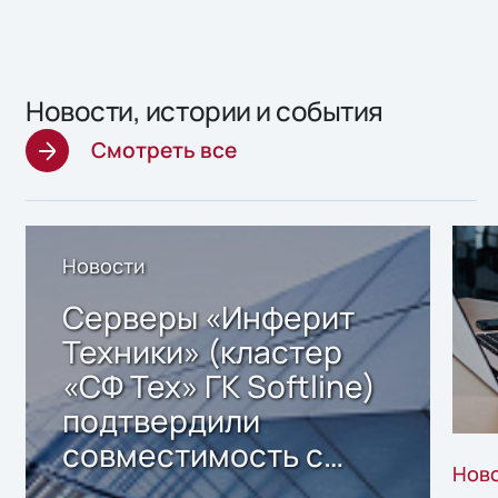
Новости, истории и события
Смотреть все
Новости
Серверы «Инферит
Техники» (кластер
«СФ Тех» ГК Softline)
подтвердили
совместимость с
Нов
решением Sharx