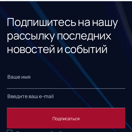
«1С
Подпишитесь на нашу
рассылку последних
новостей и событий
Подписаться