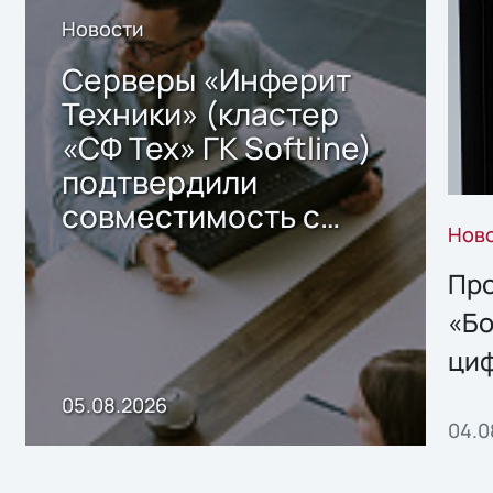
Новости
Серверы «Инферит
Техники» (кластер
«СФ Тех» ГК Softline)
подтвердили
совместимость с
Нов
решением Sharx
Storage 2.x для
Про
хранения данных
«Бо
ци
пр
05.08.2026
04.0
без
ном