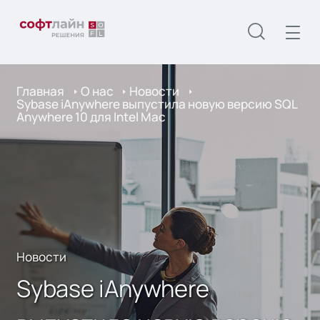
Главная
О нас
Новости
Sybase iAnywhere выпустила новую версию SQL
Anywhere 10 для Intel Mac
Новости
Sybase iAnywhere