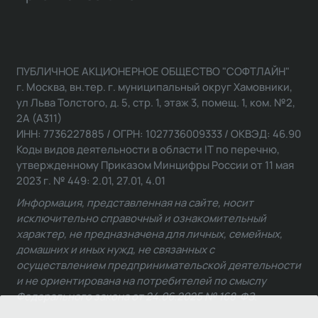
ПУБЛИЧНОЕ АКЦИОНЕРНОЕ ОБЩЕСТВО "СОФТЛАЙН"
г. Москва, вн.тер. г. муниципальный округ Хамовники,
ул Льва Толстого, д. 5, стр. 1, этаж 3, помещ. 1, ком. №2,
2А (А311)
ИНН: 7736227885 / ОГРН: 1027736009333 / ОКВЭД: 46.90
Коды видов деятельности в области IT по перечню,
утвержденному Приказом Минцифры России от 11 мая
2023 г. № 449: 2.01, 27.01, 4.01
Информация, представленная на сайте, носит
исключительно справочный и ознакомительный
характер, не предназначена для личных, семейных,
домашних и иных нужд, не связанных с
осуществлением предпринимательской деятельности
и не ориентирована на потребителей по смыслу
Федерального закона от 24.06.2025 № 168-ФЗ.