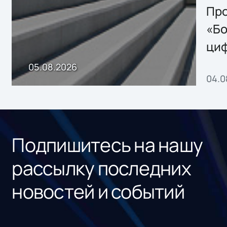
Storage 2.x для
Про
хранения данных
«Бо
ци
пр
05.08.2026
04.0
без
ном
«1С
Подпишитесь на нашу
рассылку последних
новостей и событий