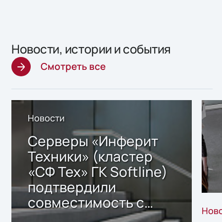
Новости, истории и события
Смотреть все
Новости
Серверы «Инферит
Техники» (кластер
«СФ Тех» ГК Softline)
подтвердили
совместимость с
Нов
решением Sharx