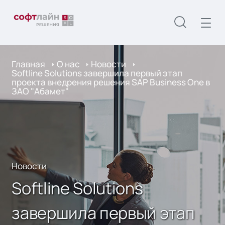
Главная
О нас
Новости
Softline Solutions завершила первый этап
проекта внедрения решения SAP Business One в
ЗАО "Абамет"
Новости
Softline Solutions
завершила первый этап