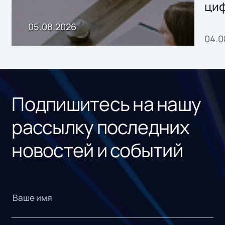
ци
пр
05.08.2026
04.0
без
ном
«1С
Подпишитесь на нашу
рассылку последних
новостей и событий