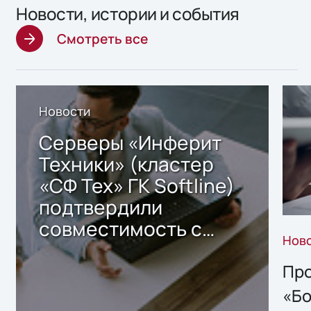
Новости, истории и события
Смотреть все
Новости
Серверы «Инферит
Техники» (кластер
«СФ Тех» ГК Softline)
подтвердили
совместимость с
Нов
решением Sharx
Storage 2.x для
Про
хранения данных
«Бо