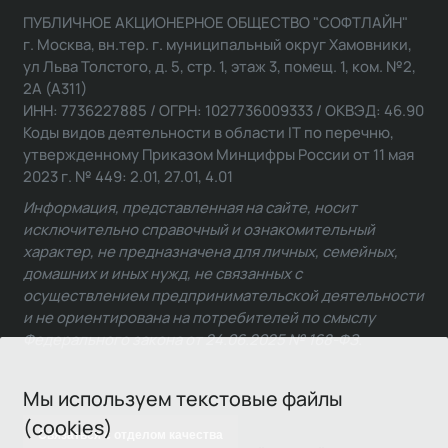
ПУБЛИЧНОЕ АКЦИОНЕРНОЕ ОБЩЕСТВО "СОФТЛАЙН"
г. Москва, вн.тер. г. муниципальный округ Хамовники,
ул Льва Толстого, д. 5, стр. 1, этаж 3, помещ. 1, ком. №2,
2А (А311)
ИНН: 7736227885 / ОГРН: 1027736009333 / ОКВЭД: 46.90
Коды видов деятельности в области IT по перечню,
утвержденному Приказом Минцифры России от 11 мая
2023 г. № 449: 2.01, 27.01, 4.01
Информация, представленная на сайте, носит
исключительно справочный и ознакомительный
характер, не предназначена для личных, семейных,
домашних и иных нужд, не связанных с
осуществлением предпринимательской деятельности
и не ориентирована на потребителей по смыслу
Федерального закона от 24.06.2025 № 168-ФЗ.
Мы используем текстовые файлы
(cookies)
Связаться с отделом качества